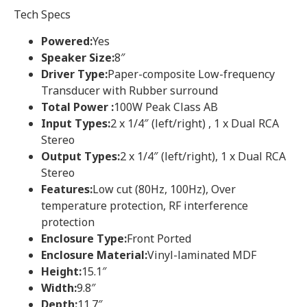
Tech Specs
Powered:
Yes
Speaker Size:
8″
Driver Type:
Paper-composite Low-frequency
Transducer with Rubber surround
Total Power :
100W Peak Class AB
Input Types:
2 x 1/4″ (left/right) , 1 x Dual RCA
Stereo
Output Types:
2 x 1/4″ (left/right), 1 x Dual RCA
Stereo
Features:
Low cut (80Hz, 100Hz), Over
temperature protection, RF interference
protection
Enclosure Type:
Front Ported
Enclosure Material:
Vinyl-laminated MDF
Height:
15.1″
Width:
9.8″
Depth:
11.7″