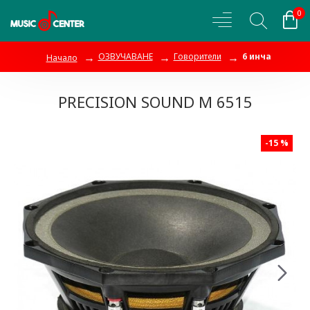
0
ОЗВУЧАВАНЕ
Говорители
6 инча
Начало
PRECISION SOUND M 6515
-15 %