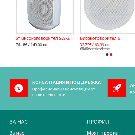
6'' Високоговорител SW-306B за външен монтаж, ДВУЛЕНТОВ
6'' Високоговорител SW-306W за външен монтаж, ДВУЛЕНТОВ
Високоговорител 6
76.18€ / 149.00 лв.
32.72€ / 63.99 лв.
38.35€ / 75.01 лв.
КОНСУЛТАЦИЯ И ПОДДРЪЖКА
А
Професионални консултации от
Ко
нашите експерти
ЗА НАС
ПРОФИЛ
За нас
Моят профил