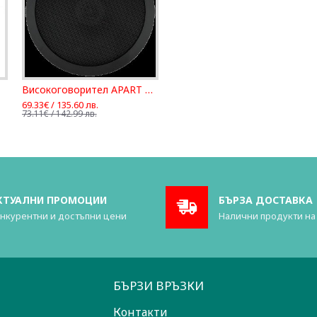
Високоговорител APART CM20T-BL
69.33€ / 135.60 лв.
73.11€ / 142.99 лв.
КТУАЛНИ ПРОМОЦИИ
БЪРЗА ДОСТАВКА
нкурентни и достъпни цени
Налични продукти на
БЪРЗИ ВРЪЗКИ
Контакти