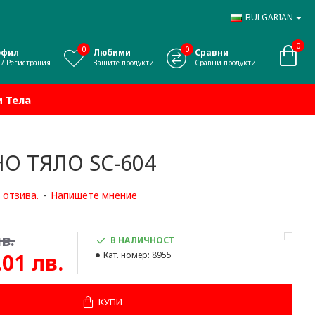
BULGARIAN
0
0
0
офил
Любими
Сравни
 / Регистрация
Вашите продукти
Сравни продукти
 Тела
О ТЯЛО SC-604
 отзива.
-
Напишете мнение
в.
В НАЛИЧНОСТ
.01 лв.
Кат. номер:
8955
КУПИ