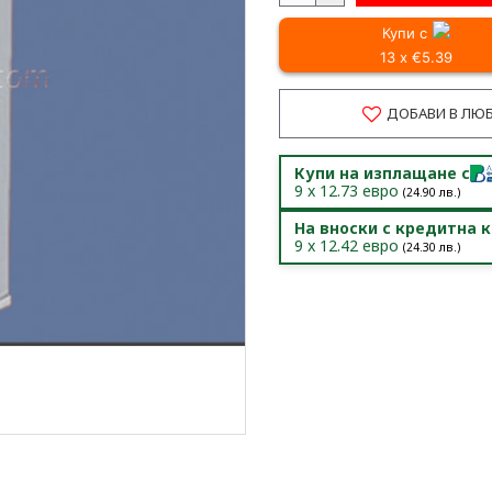
Купи с
13 x €5.39
ДОБАВИ В ЛЮ
Купи на изплащане с
9
x
12.73
евро
(
24.90
лв.)
На вноски с кредитна 
9
x
12.42
евро
(
24.30
лв.)