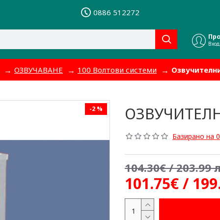
0886 512272
Пр
Вход
ОЗВУЧАВАНЕ
100 Волтови системи
Озвучителни
ОЗВУЧИТЕЛН
-2 %
Базирано на 0
104.30€ / 203.99 л
101.75€ / 199