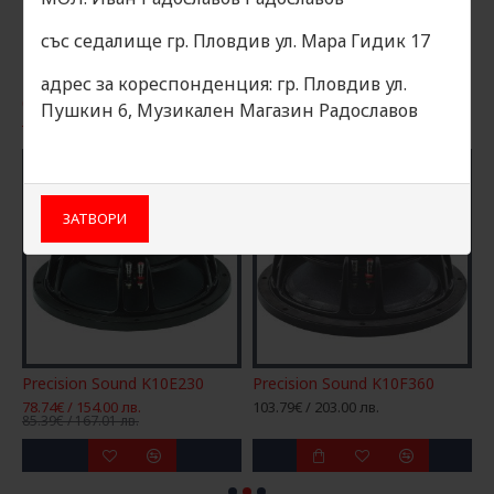
със седалище гр. Пловдив ул. Мара Гидик 17
адрес за кореспонденция: гр. Пловдив ул.
ОЩЕ ОТ КАТЕГОРИЯТА
ОЩЕ ОТ МАКРАТА
Пушкин 6, Музикален Магазин Радославов
ЗАТВОРИ
Precision Sound K10E230
Precision Sound K10F360
P
78.74€ / 154.00 лв.
103.79€ / 203.00 лв.
6
85.39€ / 167.01 лв.
7