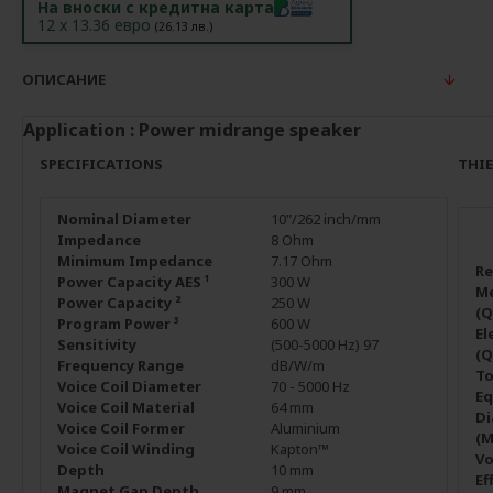
На вноски с кредитна карта
12
x
13.36
евро
(
26.13
лв.)
ОПИСАНИЕ
Application : Power midrange speaker
SPECIFICATIONS
THIE
Nominal Diameter
10"/262 inch/mm
Impedance
8 Ohm
Minimum Impedance
7.17 Ohm
Re
Power Capacity AES ¹
300 W
Me
Power Capacity ²
250 W
(Q
Program Power ³
600 W
El
Sensitivity
(500-5000 Hz) 97
(Q
Frequency Range
dB/W/m
To
Voice Coil Diameter
70 - 5000 Hz
Eq
Voice Coil Material
64 mm
Di
Voice Coil Former
Aluminium
(
Voice Coil Winding
Kapton™
Vo
Depth
10 mm
Ef
Magnet Gap Depth
9 mm