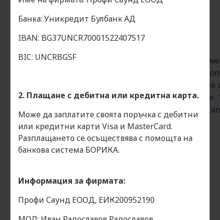
Банка: Уникредит Булбанк АД
IBAN: BG37UNCR70001522407517
BIC: UNCRBGSF
The 10M250 loudspeakers is designed as a pow
speaker, providing high output and low distortio
from 250 Hz to 3 kHz. It features aluminium die 
2. Плащане с дебитна или кредитна карта.
169 mm magnet structure and curvilinear cone.
suitable for application as the high power midran
Може да заплатите своята поръчка с дебитни
way boxes including horn loading application.
или кредитни карти Visa и MasterCard.
Разплащането се осъществява с помощта на
банкова система БОРИКА.
ОТЗИВИ
Информация за фирмата:
Етикети:
Oberton 10M250
Профи Саунд ЕООД, ЕИК200952190
МОЛ: Иван Радославов Радославов