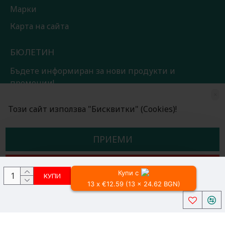
Марки
Карта на сайта
БЮЛЕТИН
Бъдете информиран за нови продукти и
промоции!
×
ЗАПИШИ СЕ!
Този сайт използва "Бисквитки" (Cookies)!
Прочетох и съм съгласен с
Общи условия
ПРИЕМИ
ОТКАЖИ
Купи с
КУПИ
13 x €12.59 (13 x 24.62 BGN)
Всички права запазени © 2024, Радославов Мюзик Център
Разработено от OpenCart Bulgaria