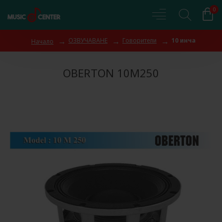
0
ОЗВУЧАВАНЕ
Говорители
10 инча
Начало
OBERTON 10M250