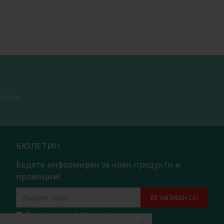
 склад
БЮЛЕТИН
Бъдете информиран за нови продукти и
промоции!
ЗАПИШИ СЕ!
Прочетох и съм съгласен с
Общи условия