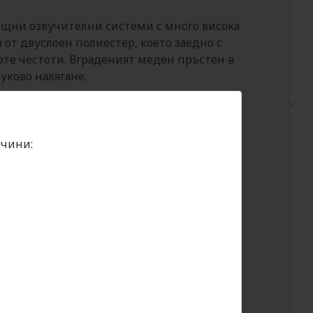
мощни озвучителни системи с много висока
от двуслоен полиестер, което заедно с
оте честоти. Вграденият меден пръстен в
ково налягане.
×
ачини: