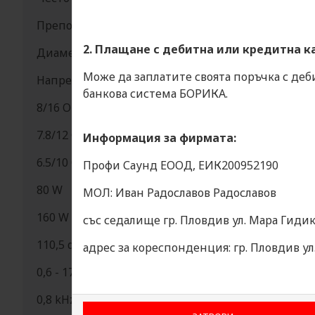
Препоръчителен кросовер
2. Плащане с дебитна или кредитна к
Диаметър на звуковата бобина
Може да заплатите своята поръчка с деб
Напрегнатост на магнитното поле 36 mm (1.4 in.)
банкова система БОРИКА.
8/16 Ohms
7.8/12 Ohms
Информация за фирмата:
6.5/10 Ohms
Профи Саунд ЕООД, ЕИК200952190
80 W
МОЛ: Иван Радославов Радославов
160 W
със седалище гр. Пловдив ул. Мара Гидик
110,5 dB
адрес за кореспонденция: гр. Пловдив у
0,6 - 17 kHz
0,8 kHz минимум 12 dB/oct.минимум