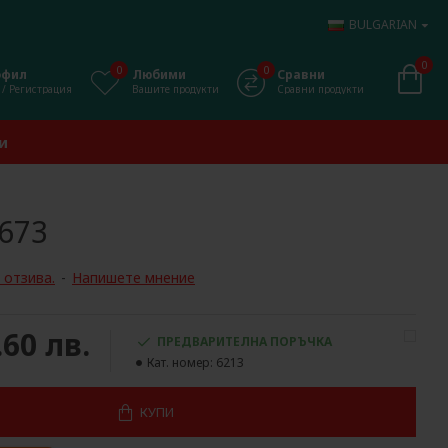
BULGARIAN
0
0
0
офил
Любими
Сравни
 / Регистрация
Вашите продукти
Сравни продукти
и
673
 отзива.
-
Напишете мнение
.60 лв.
ПРЕДВАРИТЕЛНА ПОРЪЧКА
Кат. номер:
6213
КУПИ