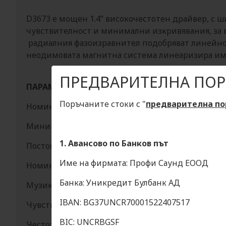
D3673 е мощен 1.4” високочестотен драйвер, с 
чувствителност и минимални изкривявания, за в
радиалния фазоизравнител подобряват линейност
неодимовата магнитна система линеаризира имп
ПРЕДВАРИТЕЛНА ПОР
ПАРАМЕТРИ
Изходен диаметър
Поръчаните стоки с "
предварителна по
Номинален импеданс
Минимален импеданс
1. Авансово по Банков път
Постоянно токово съпротивление
Име на фирмата: Профи Саунд ЕООД
Номинална мощност (1-20 kHz)
Банка: Уникредит Булбанк АД
Музикална мощност (1-20 kHz)
IBAN: BG37UNCR70001522407517
Чувствителност (2-15 kHz)
BIC: UNCRBGSF
Честотна лента