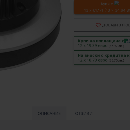
Купи с
13 x €17.71 (13 x 34.64 
ДОБАВИ В ЛЮ
Купи на изплащане с
12
x
19.39
евро
(
37.92
лв.)
На вноски с кредитна 
12
x
18.79
евро
(
36.75
лв.)
ОПИСАНИЕ
ОТЗИВИ