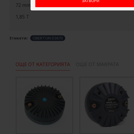
ЗАТВОРИ
72 mm (2,85 in.)
1,85 T
Етикети:
OBERTON D3673
ОЩЕ ОТ КАТЕГОРИЯТА
ОЩЕ ОТ МАКРАТА