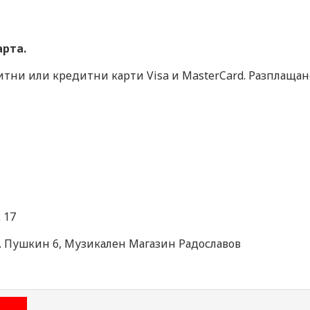
арта.
итни или кредитни карти Visa и MasterCard. Разплащан
 17
л. Пушкин 6, Музикален Магазин Радославов