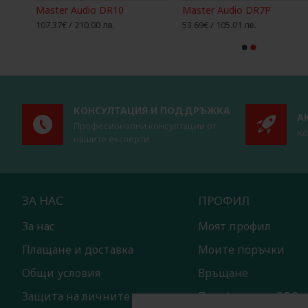
Master Audio DR10
Master Audio DR7P
107.37€ / 210.00 лв.
53.69€ / 105.01 лв.
КОНСУЛТАЦИЯ И ПОДДРЪЖКА
А
Професионални консултации от
Ко
нашите експерти
ЗА НАС
ПРОФИЛ
За нас
Моят профил
Плащане и доставка
Моите поръчки
Общи условия
Връщане
Защита на личните данни
Платформа за ОРС