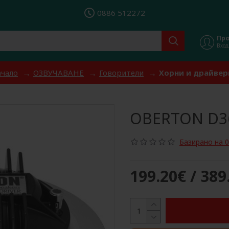
0886 512272
Пр
Вход
чало
ОЗВУЧАВАНЕ
Говорители
Хорни и драйвер
OBERTON D3
Базирано на 0
199.20€ / 389