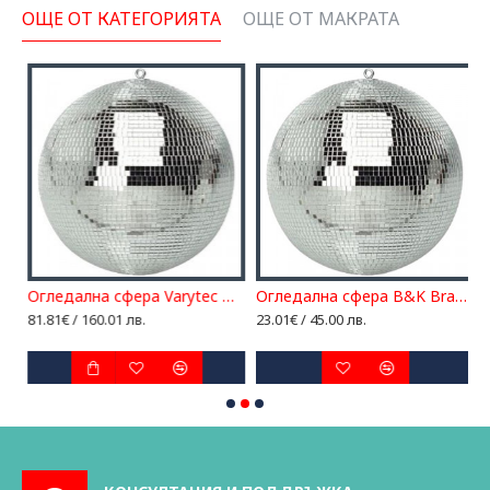
ОЩЕ ОТ КАТЕГОРИЯТА
ОЩЕ ОТ МАКРАТА
Огледална сфера Varytec Mirror Ball 40cm
Огледална сфера B&K Braun MB-20
81.81€ / 160.01 лв.
23.01€ / 45.00 лв.
4
5