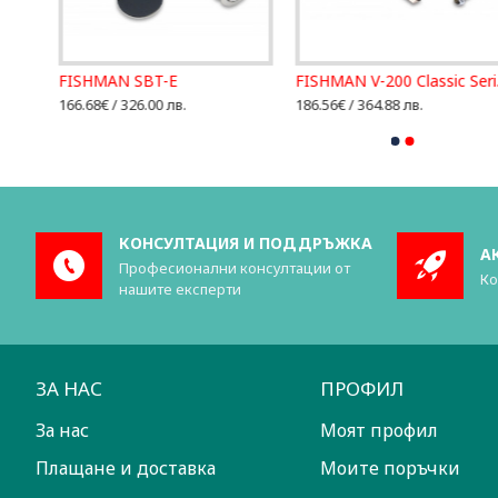
FISHMAN Full Circle Upright Bass Pickup - UNC 1/4-20 format
FISHMAN SBT-E
FISHMAN 
166.68€ / 326.00 лв.
186.56€ / 364.88 лв.
КОНСУЛТАЦИЯ И ПОДДРЪЖКА
А
Професионални консултации от
Ко
нашите експерти
ЗА НАС
ПРОФИЛ
За нас
Моят профил
Плащане и доставка
Моите поръчки