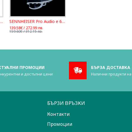
V-200 Classic Series Professional Violin Pickup
SENNHEISER Pro Audio e 604
139.58€ / 272.99 лв.
159.60€ / 312.15 лв.
КТУАЛНИ ПРОМОЦИИ
БЪРЗА ДОСТАВКА
нкурентни и достъпни цени
Налични продукти на
БЪРЗИ ВРЪЗКИ
Контакти
Промоции