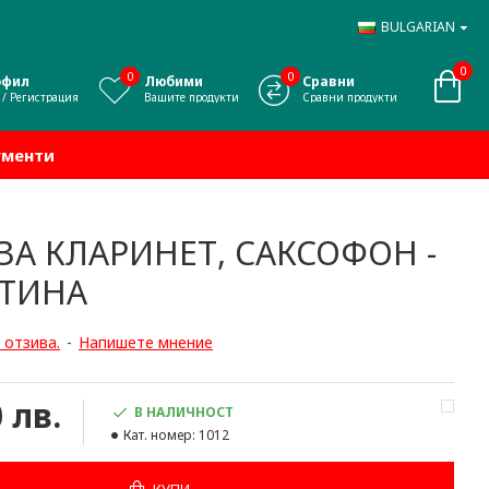
BULGARIAN
0
0
0
офил
Любими
Сравни
 / Регистрация
Вашите продукти
Сравни продукти
ументи
А КЛАРИНЕТ, САКСОФОН -
СТИНА
 отзива.
-
Напишете мнение
0 лв.
В НАЛИЧНОСТ
Кат. номер:
1012
КУПИ