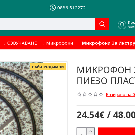
0886 512272
Пр
Вход
ОЗВУЧАВАНЕ
Микрофони
Микрофони За Инстр
МИКРОФОН З
НАЙ-ПРОДАВАНИ
ПИЕЗО ПЛА
Базирано на 0
24.54€ / 48.0