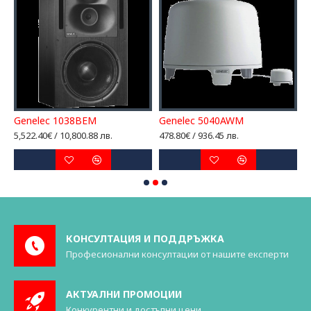
Genelec 1038BEM
Genelec 5040AWM
G
5,522.40€ / 10,800.88 лв.
478.80€ / 936.45 лв.
2
КОНСУЛТАЦИЯ И ПОДДРЪЖКА
Професионални консултации от нашите експерти
АКТУАЛНИ ПРОМОЦИИ
Конкурентни и достъпни цени