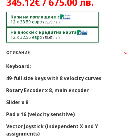
345.12€ / 675.00 лв.
Купи на изплащане с
12
x
33.59
евро
(
65.70
лв.)
На вноски с кредитна карта
12
x
32.56
евро
(
63.67
лв.)
ОПИСАНИЕ
Keyboard:
49-full size keys with 8 velocity curves
Rotary Encoder x 8, main encoder
Slider x 8
Pad x 16 (velocity sensitive)
Vector Joystick (independent X and Y
assignments)