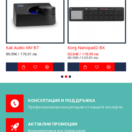
er
Kali Audio MV-BT
Korg Nanopad2-BK
L
89.99€ / 176.01 лв.
60.84€ / 118.99 лв.
1
65.96€ / 129.01 лв.
КОНСУЛТАЦИЯ И ПОДДРЪЖКА
Професионални консултации от нашите експерти
АКТУАЛНИ ПРОМОЦИИ
Конкурентни и достъпни цени