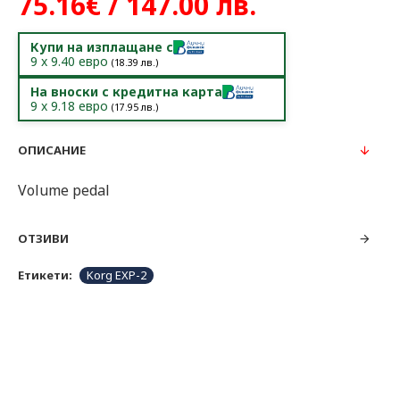
75.16€ / 147.00 лв.
Купи на изплащане с
9
x
9.40
евро
(
18.39
лв.)
На вноски с кредитна карта
9
x
9.18
евро
(
17.95
лв.)
ОПИСАНИЕ
Volume pedal
ОТЗИВИ
Етикети:
Korg EXP-2