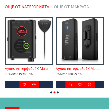
ОЩЕ ОТ КАТЕГОРИЯТА
ОЩЕ ОТ МАКРАТА
Аудио интерфейс IK Multimedia iRig Acoustic Stage
Аудио интерфейс IK Multimedia iRig HD 2
101.75€ / 199.01 лв.
96.63€ / 188.99 лв.
5
7