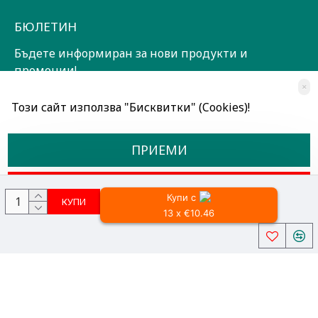
БЮЛЕТИН
Бъдете информиран за нови продукти и
промоции!
×
ЗАПИШИ СЕ!
Този сайт използва "Бисквитки" (Cookies)!
Прочетох и съм съгласен с
Общи условия
ПРИЕМИ
ОТКАЖИ
Купи с
КУПИ
13 x €10.46
Всички права запазени © 2024, Радославов Мюзик Център
Разработено от OpenCart Bulgaria