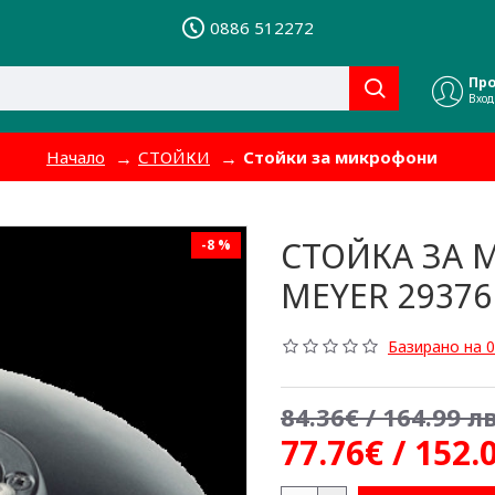
0886 512272
Пр
Вход
Начало
СТОЙКИ
Стойки за микрофони
СТОЙКА ЗА 
-8 %
MEYER 29376
Базирано на 0
84.36€ / 164.99 лв
77.76€ / 152.