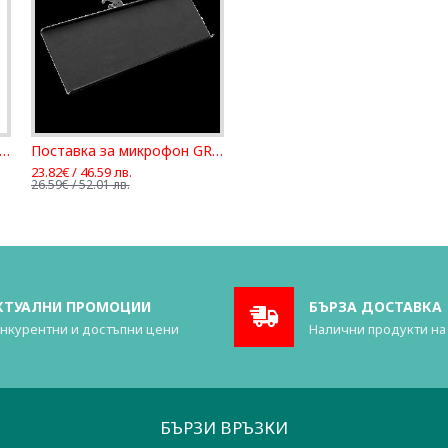
икрофонна стойка Fun Gen
Поставка за микрофон GRAVITY MA TRAY 2
23.82€ / 46.59 лв.
26.59€ / 52.01 лв.
КТУАЛНИ ПРОМОЦИИ
БЪРЗА ДОСТАВКА
нкурентни и достъпни цени
Налични продукти на
БЪРЗИ ВРЪЗКИ