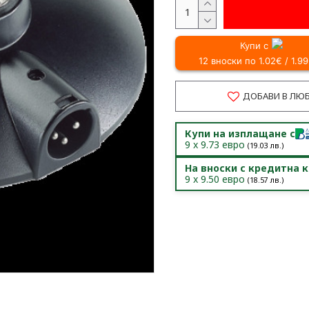
Купи с
12 вноски по 1.02€ / 1.99
ДОБАВИ В ЛЮ
Купи на изплащане с
9
x
9.73
евро
(
19.03
лв.)
На вноски с кредитна 
9
x
9.50
евро
(
18.57
лв.)