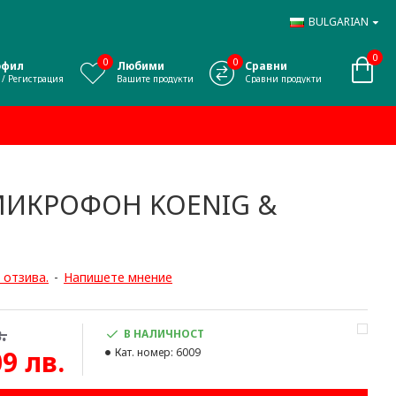
BULGARIAN
0
0
0
офил
Любими
Сравни
 / Регистрация
Вашите продукти
Сравни продукти
МИКРОФОН KOENIG &
 отзива.
-
Напишете мнение
.
В НАЛИЧНОСТ
09 лв.
Кат. номер:
6009