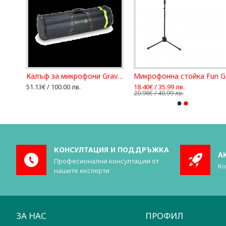
Държач за микрофон за барабни SHURE A50D
Калъф за микрофони Gravity BG MS 6 B
М
51.13€ / 100.00 лв.
18.40€ / 35.99 лв.
20.96€ / 40.99 лв.
КОНСУЛТАЦИЯ И ПОДДРЪЖКА
А
Професионални консултации от
Ко
нашите експерти
ЗА НАС
ПРОФИЛ