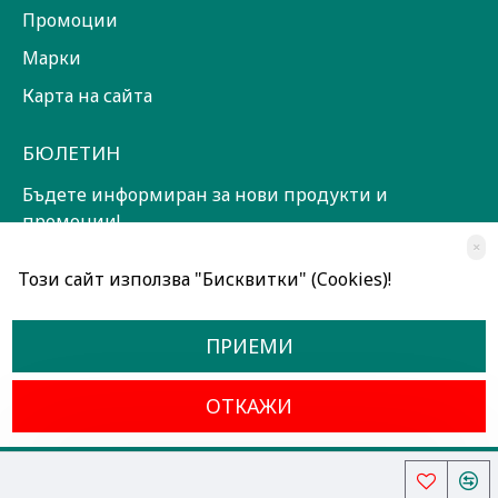
Промоции
Марки
Карта на сайта
БЮЛЕТИН
Бъдете информиран за нови продукти и
промоции!
×
ЗАПИШИ СЕ!
Този сайт използва "Бисквитки" (Cookies)!
Прочетох и съм съгласен с
Общи условия
ПРИЕМИ
ОТКАЖИ
Всички права запазени © 2024, Радославов Мюзик Център
Разработено от OpenCart Bulgaria