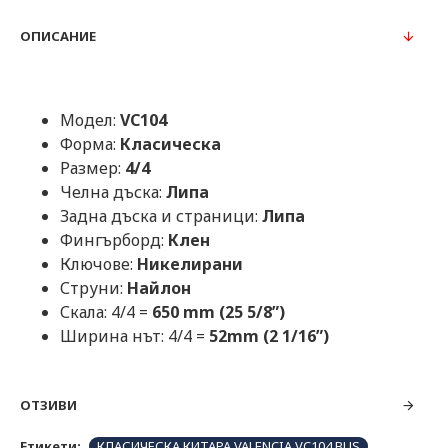
ОПИСАНИЕ
Модел:
VC104
Форма:
Класическа
Размер:
4/4
Челна дъска:
Липа
Задна дъска и страници:
Липа
Фингърборд:
Клен
Ключове:
Никелирани
Струни:
Найлон
Скала: 4/4 =
650 mm (25 5/8”)
Ширина нът: 4/4 =
52mm (2 1/16”)
ОТЗИВИ
Етикети:
КЛАСИЧЕСКА КИТАРА VALENCIA VC104 BUS