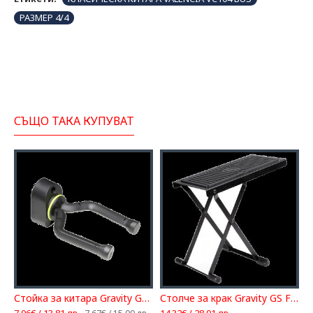
РАЗМЕР 4/4
СЪЩО ТАКА КУПУВАТ
Стойка за китара Gravity GS 08 WMB
Столче за крак Gravity GS FB 01