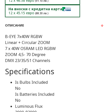
12
x
46.58
евро
(
91.10
лв.)
На вноски с кредитна карта
12
x
45.15
евро
(
88.30
лв.)
ОПИСАНИЕ
B-EYE 7x40W RGBW
Linear + Circular ZOOM
7 x 40W OSRAM LED RGBW
ZOOM 4,5- 70 Degree
DMX 23/35/51 Channels
Specifications
Is Bulbs Included
No
Is Batteries Included
No
Luminous Flux