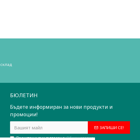
 склад
БЮЛЕТИН
Бъдете информиран за нови продукти и
промоции!
ЗАПИШИ СЕ!
Прочетох и съм съгласен с
Общи условия