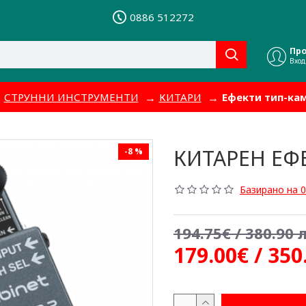
0886 512272
Пр
Вход
СТРУННИ ИНСТРУМЕНТИ
КИТАРИ
Ефекти тип-ка
КИТАРЕН ЕФЕ
-8 %
Базирано на 0
194.75€ / 380.90 л
179.00€ / 350