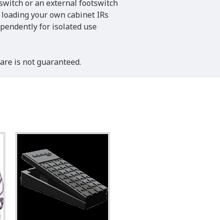
witch or an external footswitch
 loading your own cabinet IRs
pendently for isolated use
ware is not guaranteed.