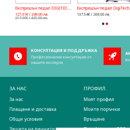
Експрешън педал DigiTech DOD Mini Expression
Експрешън педал DIGITECH EX7-EU
Експ
127.31€ / 249.00 лв.
137.54€ / 269.00 лв.
217.30€ / 425.00 лв.
КОНСУЛТАЦИЯ И ПОДДРЪЖКА
А
Професионални консултации от
Ко
нашите експерти
ЗА НАС
ПРОФИЛ
За нас
Моят профил
Плащане и доставка
Моите поръчки
Общи условия
Връщане
Защита на личните данни
Платформа за ОРС