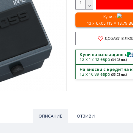
Купи с
13 x €7.05 (13 x 13.79 B
ДОБАВИ В ЛЮ
Купи на изплащане с
12
x
17.42
евро
(
34.08
лв.)
На вноски с кредитна 
12
x
16.89
евро
(
33.03
лв.)
ОПИСАНИЕ
ОТЗИВИ