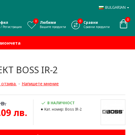
BULGARIAN
0
0
0
офил
Любими
Сравни
 / Регистрация
Вашите продукти
Сравни продукти
миончета
КТ BOSS IR-2
 отзива.
-
Напишете мнение
в.
В НАЛИЧНОСТ
.09 лв.
Кат. номер:
Boss IR-2