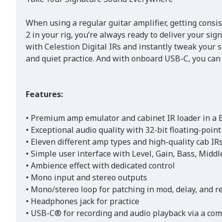
When using a regular guitar amplifier, getting consi
2 in your rig, you’re always ready to deliver your 
with Celestion Digital IRs and instantly tweak your
and quiet practice. And with onboard USB-C, you can e
Features:
• Premium amp emulator and cabinet IR loader in a
• Exceptional audio quality with 32-bit floating-poi
• Eleven different amp types and high-quality cab IR
• Simple user interface with Level, Gain, Bass, Middl
• Ambience effect with dedicated control
• Mono input and stereo outputs
• Mono/stereo loop for patching in mod, delay, and r
• Headphones jack for practice
• USB-C® for recording and audio playback via a com