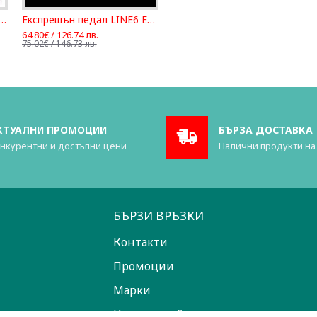
решън педал DigiTech JHE-EU
Експрешън педал LINE6 EX- 1
64.80€ / 126.74 лв.
75.02€ / 146.73 лв.
КТУАЛНИ ПРОМОЦИИ
БЪРЗА ДОСТАВКА
нкурентни и достъпни цени
Налични продукти на
БЪРЗИ ВРЪЗКИ
Контакти
Промоции
Марки
Карта на сайта