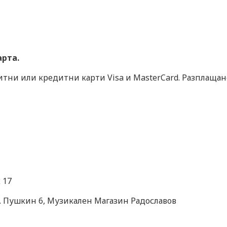
ket transmitter
арта.
итни или кредитни карти Visa и MasterCard. Разплащан
 17
л. Пушкин 6, Музикален Магазин Радославов