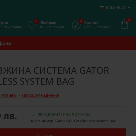
BULGARIAN
0
0
0
офил
Любими
Сравни
 / Регистрация
Вашите продукти
Сравни продукти
офони
ЕЗЖИНА СИСТЕМА GATOR
ESS SYSTEM BAG
 отзива.
-
Напишете мнение
0 лв.
ПРЕДВАРИТЕЛНА ПОРЪЧКА
Кат. номер:
Gator GM-1W Wireless System Bag
КУПИ