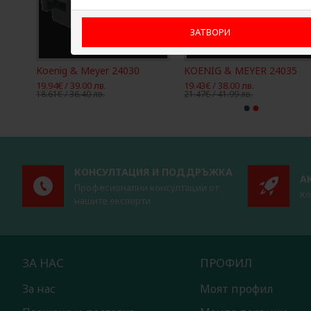
ЗАТВОРИ
Koenig & Meyer 24030
KOENIG & MEYER 24035
19.94€ / 39.00 лв.
19.43€ / 38.00 лв.
18.61€ / 36.40 лв.
21.47€ / 41.99 лв.
КОНСУЛТАЦИЯ И ПОДДРЪЖКА
А
Професионални консултации от
Ко
нашите експерти
ЗА НАС
ПРОФИЛ
За нас
Моят профил