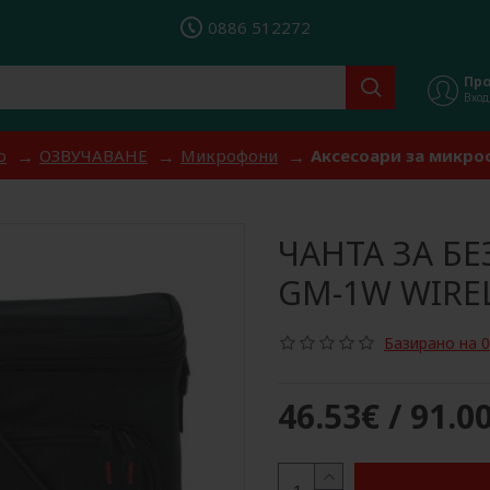
0886 512272
Пр
Вход
о
ОЗВУЧАВАНЕ
Микрофони
Аксесоари за микр
ЧАНТА ЗА Б
GM-1W WIREL
Базирано на 0
46.53€ / 91.0