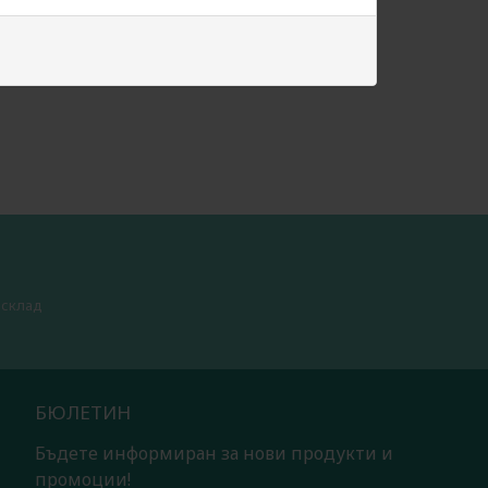
 склад
БЮЛЕТИН
Бъдете информиран за нови продукти и
промоции!