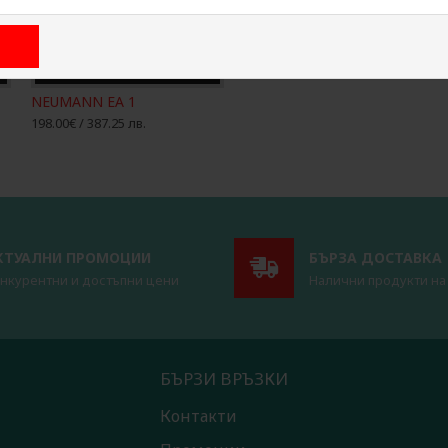
NEUMANN EA 1
198.00€ / 387.25 лв.
КТУАЛНИ ПРОМОЦИИ
БЪРЗА ДОСТАВКА
нкурентни и достъпни цени
Налични продукти на
БЪРЗИ ВРЪЗКИ
Контакти