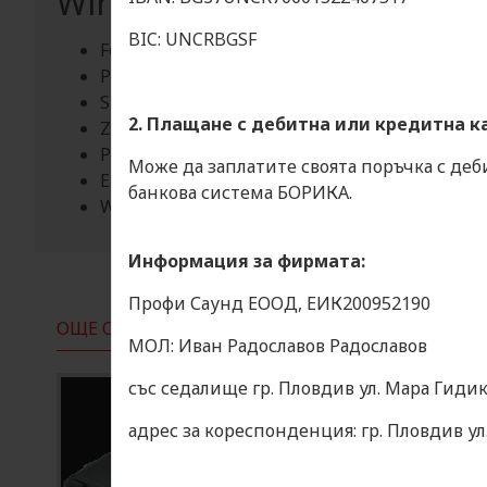
Wireless System Bag
BIC: UNCRBGSF
For 9.5” wireless system
Pocket for 1 x handheld transmitter and 1 x poc
Space for lavalier microphone and cable, etc.
2. Плащане с дебитна или кредитна к
Zipper on front side
Padded strap and handles
Може да заплатите своята поръчка с деб
Exterior dimensions: 381 x 127 x 267 mm
банкова система БОРИКА.
Weight: 2.3 kg
Информация за фирмата:
Профи Саунд ЕООД, ЕИК200952190
ОЩЕ ОТ КАТЕГОРИЯТА
ОЩЕ ОТ МАКРАТА
МОЛ: Иван Радославов Радославов
със седалище гр. Пловдив ул. Мара Гидик
адрес за кореспонденция: гр. Пловдив у