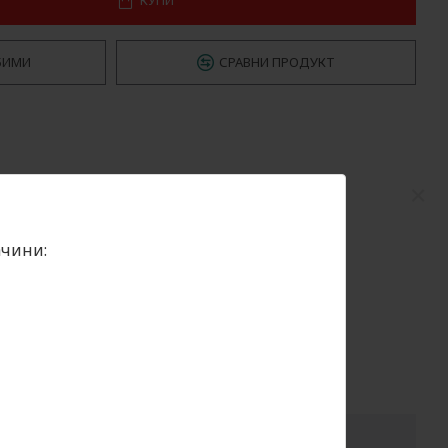
БИМИ
СРАВНИ ПРОДУКТ
×
ачини: