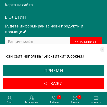
Карта на сайта
БЮЛЕТИН
Бъдете информиран за нови продукти и
промоции!
ЗАПИШИ СЕ!
×
Прочетох и съм съгласен с
Общи условия
Този сайт използва "Бисквитки" (Cookies)!
ПРИЕМИ
ОТКАЖИ
Всички права запазени © 2024, Радославов Мюзик Център
Разработено от OpenCart Bulgaria
0
0
Вход
Регистрация
Любими
Сравни
Контакти