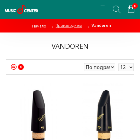
0
Производител
Vandoren
Начало
VANDOREN
0