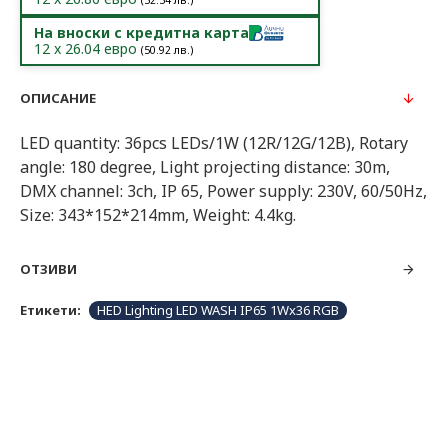
(
52.54
лв.)
На вноски с кредитна карта
12
x
26.04
евро
(
50.92
лв.)
ОПИСАНИЕ
LED quantity: 36pcs LEDs/1W (12R/12G/12B), Rotary
angle: 180 degree, Light projecting distance: 30m,
DMX channel: 3ch, IP 65, Power supply: 230V, 60/50Hz,
Size: 343*152*214mm, Weight: 4.4kg.
ОТЗИВИ
Етикети:
HED Lighting LED WASH IP65 1Wx36 RGB