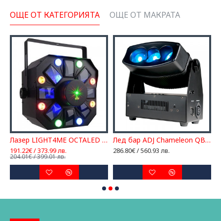
ОЩЕ ОТ КАТЕГОРИЯТА
ОЩЕ ОТ МАКРАТА
HAUVET DJ ILS Command
Лазер LIGHT4ME OCTALED светлинен ефект 3 в 1
Лед бар ADJ Chameleon QBAR PRO
191.22€ / 373.99 лв.
286.80€ / 560.93 лв.
8
204.01€ / 399.01 лв.