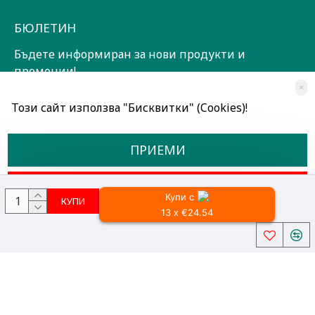
БЮЛЕТИН
Бъдете информиран за нови продукти и
промоции!
×
ЗАПИШИ СЕ!
Този сайт използва "Бисквитки" (Cookies)!
Прочетох и съм съгласен с
Общи условия
ПРИЕМИ
ОТКАЖИ
Купи с
КУПИ
13 x €24.54
Всички права запазени © 2024, Радославов Мюзик Център
Разработено от OpenCart Bulgaria