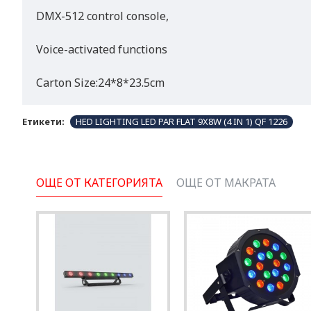
DMX-512 control console,
Voice-activated functions
Carton Size:24*8*23.5cm
Етикети:
HED LIGHTING LED PAR FLAT 9X8W (4 IN 1) QF 1226
ОЩЕ ОТ КАТЕГОРИЯТА
ОЩЕ ОТ МАКРАТА