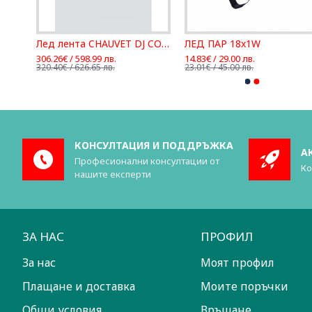
Лед бар CHAUVET DJ 4Bar Quad ILS
Лед лента CHAUVET DJ COLORband H9 ILS
ЛЕД ПАР 18x1W
306.26€ / 598.99 лв.
14.83€ / 29.00 лв.
320.40€ / 626.65 лв.
23.01€ / 45.00 лв.
КОНСУЛТАЦИЯ И ПОДДРЪЖКА
А
Професионални консултации от
Ко
нашите експерти
ЗА НАС
ПРОФИЛ
За нас
Моят профил
Плащане и доставка
Моите поръчки
Общи условия
Връщане