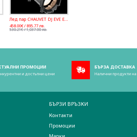
Лед пар CHAUVET DJ EVE E-50Z
458.00€ / 895.77 лв.
530.21€ / 1,037.00 лв.
КТУАЛНИ ПРОМОЦИИ
БЪРЗА ДОСТАВКА
нкурентни и достъпни цени
Налични продукти на
БЪРЗИ ВРЪЗКИ
Контакти
Промоции
Марки