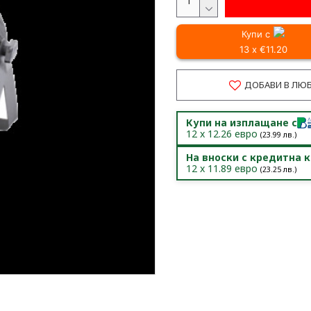
Купи с
13 x €11.20
ДОБАВИ В ЛЮ
Купи на изплащане с
12
x
12.26
евро
(
23.99
лв.)
На вноски с кредитна 
12
x
11.89
евро
(
23.25
лв.)