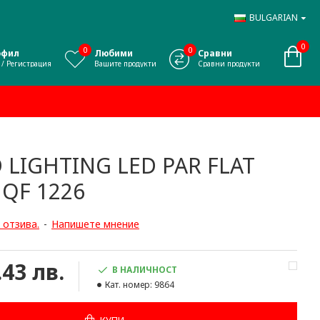
BULGARIAN
0
0
0
офил
Любими
Сравни
 / Регистрация
Вашите продукти
Сравни продукти
 LIGHTING LED PAR FLAT
 QF 1226
 отзива.
-
Напишете мнение
.43 лв.
В НАЛИЧНОСТ
Кат. номер:
9864
КУПИ