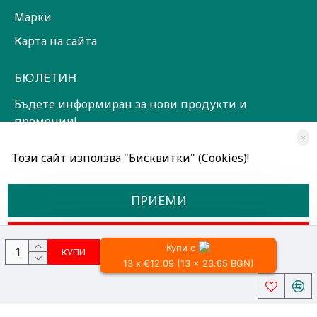
Марки
Карта на сайта
БЮЛЕТИН
Бъдете информиран за нови продукти и
промоции!
×
ЗАПИШИ СЕ!
Този сайт използва "Бисквитки" (Cookies)!
Прочетох и съм съгласен с
Общи условия
ПРИЕМИ
ОТКАЖИ
Купи с
КУПИ
13 x €12.09 (13 x 23.65 BGN)
Всички права запазени © 2024, Радославов Мюзик Център
Разработено от OpenCart Bulgaria