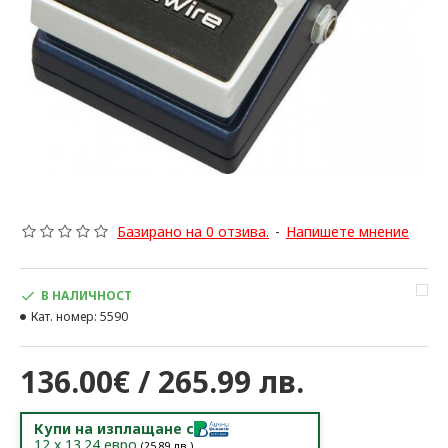
Базирано на 0 отзива.
-
Напишете мнение
В НАЛИЧНОСТ
Кат. номер:
5590
136.00€ / 265.99 лв.
Купи на изплащане с
12
x
13.24
евро
(
25.89
лв.)