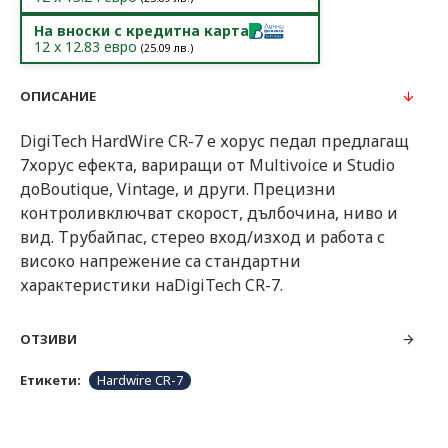
На вноски с кредитна карта
12
x
12.83
евро
(
25.09
лв.)
ОПИСАНИЕ
DigiTech HardWire CR-7 е хорус педал предлагащ
7хорус ефекта, вариращи от Multivoice и Studio
доBoutique, Vintage, и други. Прецизни
контроливключват скорост, дълбочина, ниво и
вид. Трубайпас, стерео вход/изход и работа с
високо напрежение са стандартни
характеристики наDigiTech CR-7.
ОТЗИВИ
Етикети:
Hardwire CR-7