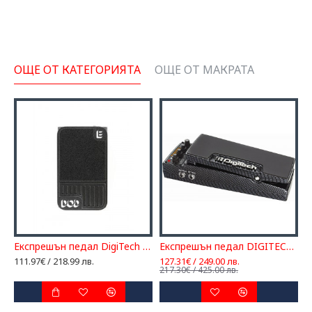
ОЩЕ ОТ КАТЕГОРИЯТА
ОЩЕ ОТ МАКРАТА
Експрешън педал DigiTech DOD Mini Expression
Експрешън педал DIGITECH EX7-EU
111.97€ / 218.99 лв.
127.31€ / 249.00 лв.
1
217.30€ / 425.00 лв.