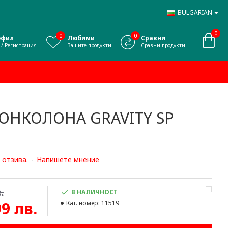
BULGARIAN
0
0
0
офил
Любими
Сравни
 / Регистрация
Вашите продукти
Сравни продукти
ТОНКОЛОНА GRAVITY SP
 отзива.
-
Напишете мнение
.
В НАЛИЧНОСТ
99 лв.
Кат. номер:
11519