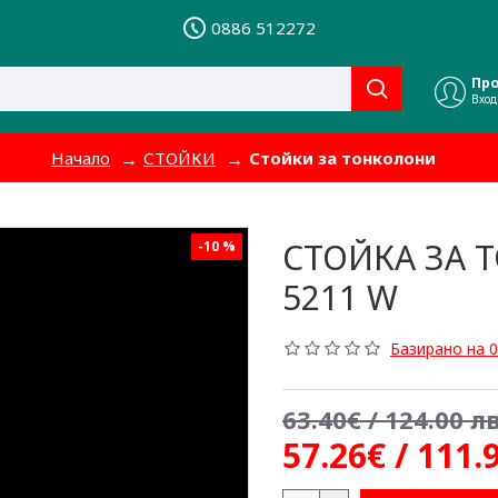
0886 512272
Пр
Вход
Начало
СТОЙКИ
Стойки за тонколони
СТОЙКА ЗА 
-10 %
5211 W
Базирано на 0
63.40€ / 124.00 лв
57.26€ / 111.