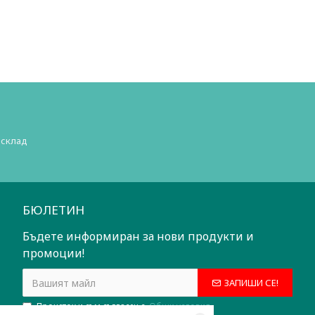
 склад
БЮЛЕТИН
Бъдете информиран за нови продукти и
промоции!
ЗАПИШИ СЕ!
Прочетох и съм съгласен с
Общи условия