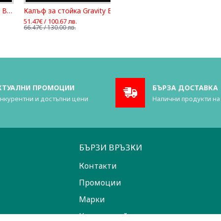
 стойка Gravity BG SS 2 B
Калъф за стойка Gravity BG SS 2 LB
51.47€ / 100.67 лв.
66.47€ / 130.00 лв.
КТУАЛНИ ПРОМОЦИИ
БЪРЗА ДОСТАВКА
нкурентни и достъпни цени
Налични продукти на
БЪРЗИ ВРЪЗКИ
Контакти
Промоции
Марки
Карта на сайта