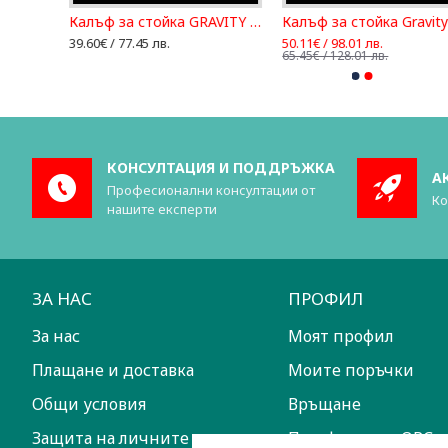
Адаптер за стойка KOENIG & MEYER 21337
Калъф за стойка GRAVITY BG SS 1 XLB
Калъф за
39.60€ / 77.45 лв.
50.11€ / 98.01 лв.
65.45€ / 128.01 лв.
КОНСУЛТАЦИЯ И ПОДДРЪЖКА
А
Професионални консултации от
Ко
нашите експерти
ЗА НАС
ПРОФИЛ
За нас
Моят профил
Плащане и доставка
Моите поръчки
Общи условия
Връщане
Защита на личните данни
Платформа за ОРС