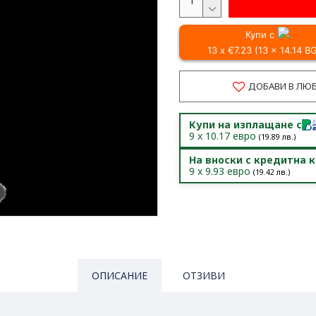
Купи с
13 x €7.23 (13 x 14.14 B
ДОБАВИ В ЛЮ
Купи на изплащане с
9
x
10.17
евро
(
19.89
лв.)
На вноски с кредитна 
9
x
9.93
евро
(
19.42
лв.)
ОПИСАНИЕ
ОТЗИВИ