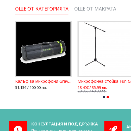
ОЩЕ ОТ КАТЕГОРИЯТА
ОЩЕ ОТ МАКРАТА
Държач за микрофон за барабни SHURE A50D
Калъф за микрофони Gravity BG MS 6 B
М
51.13€ / 100.00 лв.
18.40€ / 35.99 лв.
20.96€ / 40.99 лв.
КОНСУЛТАЦИЯ И ПОДДРЪЖКА
А
Професионални консултации от