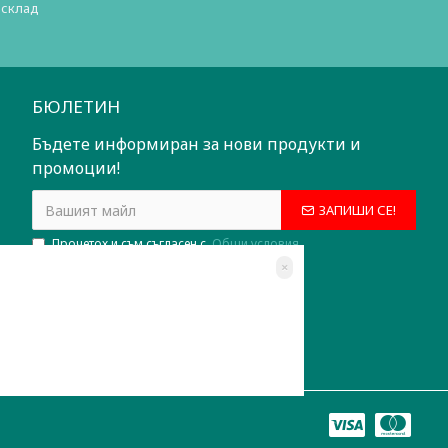
 склад
БЮЛЕТИН
Бъдете информиран за нови продукти и
промоции!
ЗАПИШИ СЕ!
Прочетох и съм съгласен с
Общи условия
×