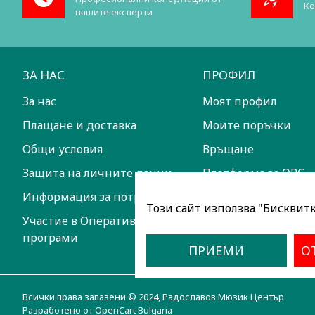
Ко
нашите експерти
ЗА НАС
ПРОФИЛ
За нас
Моят профил
Плащане и доставка
Моите поръчки
Общи условия
Връщане
Защита на личните данни
Платформа за ОРС
Информация за потребителите
Този сайт използва "Бисквитки
Участие в Оперативни
програми
ПРИЕМИ
О
Всички права запазени © 2024, Радославов Мюзик Център
Разработено от OpenCart Bulgaria