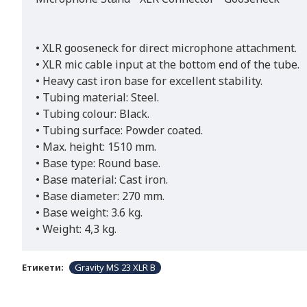
• XLR gooseneck for direct microphone attachment.
• XLR mic cable input at the bottom end of the tube.
• Heavy cast iron base for excellent stability.
• Tubing material: Steel.
• Tubing colour: Black.
• Tubing surface: Powder coated.
• Max. height: 1510 mm.
• Base type: Round base.
• Base material: Cast iron.
• Base diameter: 270 mm.
• Base weight: 3.6 kg.
• Weight: 4,3 kg.
Етикети:
Gravity MS 23 XLR B