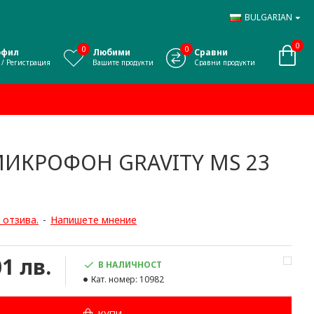
BULGARIAN
0
0
0
офил
Любими
Сравни
 / Регистрация
Вашите продукти
Сравни продукти
МИКРОФОН GRAVITY MS 23
 отзива.
-
Напишете мнение
01 лв.
В НАЛИЧНОСТ
Кат. номер:
10982
КУПИ