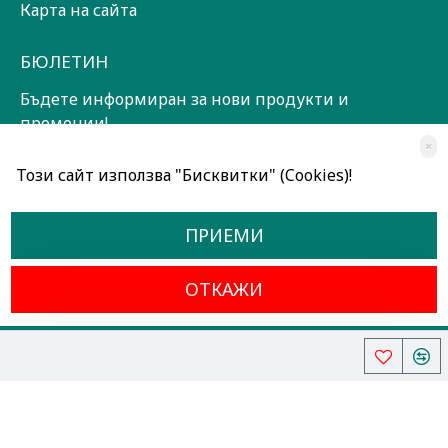
Карта на сайта
БЮЛЕТИН
Бъдете информиран за нови продукти и
промоции!
×
ЗАПИШИ СЕ!
Този сайт използва "Бисквитки" (Cookies)!
Прочетох и съм съгласен с
Общи условия
ПРИЕМИ
ОТКАЖИ
Всички права запазени © 2024, Радославов Мюзик Център
Разработено от OpenCart Bulgaria