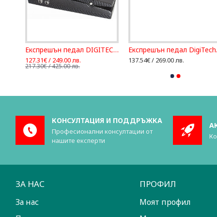
Експрешън педал DigiTech DOD Mini Expression
Експрешън педал DIGITECH EX7-EU
Експ
127.31€ / 249.00 лв.
137.54€ / 269.00 лв.
217.30€ / 425.00 лв.
КОНСУЛТАЦИЯ И ПОДДРЪЖКА
А
Професионални консултации от
Ко
нашите експерти
ЗА НАС
ПРОФИЛ
За нас
Моят профил