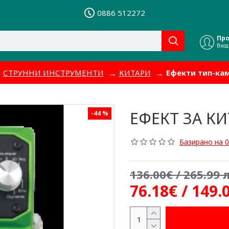
0886 512272
Пр
Вход
СТРУННИ ИНСТРУМЕНТИ
КИТАРИ
Ефекти тип-ка
ЕФЕКТ ЗА КИ
-44 %
Базирано на 0
136.00€ / 265.99 л
76.18€ / 149.