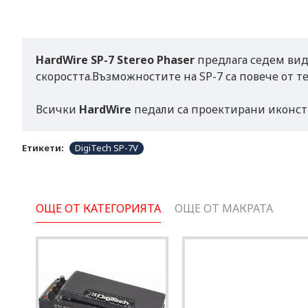
HardWire SP-7 Stereo Phaser
предлага седем вид
скоростта.Възможностите на SP-7 са повече от те
Всички
HardWire
педали са проектирани иконстр
Етикети:
DigiTech SP-7V
ОЩЕ ОТ КАТЕГОРИЯТА
ОЩЕ ОТ МАКРАТА