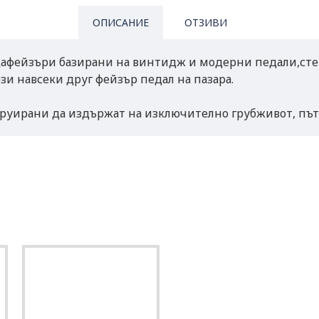
ОПИСАНИЕ
ОТЗИВИ
афейзъри базирани на винтидж и модерни педали,сте
зи навсеки друг фейзър педал на пазара.
уирани да издържат на изключително грубживот, пъту