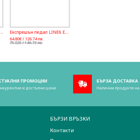
решън педал DigiTech JHE-EU
Експрешън педал LINE6 EX- 1
64.80€ / 126.74 лв.
75.02€ / 146.73 лв.
КТУАЛНИ ПРОМОЦИИ
БЪРЗА ДОСТАВКА
нкурентни и достъпни цени
Налични продукти на
БЪРЗИ ВРЪЗКИ
Контакти