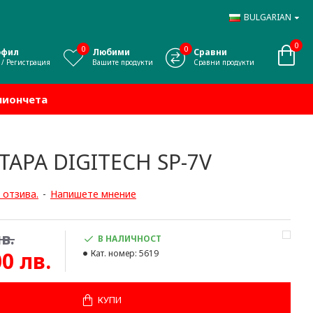
BULGARIAN
0
0
0
офил
Любими
Сравни
 / Регистрация
Вашите продукти
Сравни продукти
миончета
ТАРА DIGITECH SP-7V
 отзива.
-
Напишете мнение
в.
В НАЛИЧНОСТ
00 лв.
Кат. номер:
5619
КУПИ