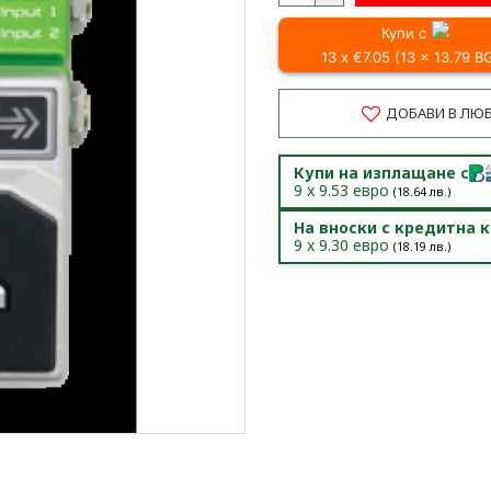
Купи с
13 x €7.05 (13 x 13.79 B
ДОБАВИ В ЛЮ
Купи на изплащане с
9
x
9.53
евро
(
18.64
лв.)
На вноски с кредитна 
9
x
9.30
евро
(
18.19
лв.)