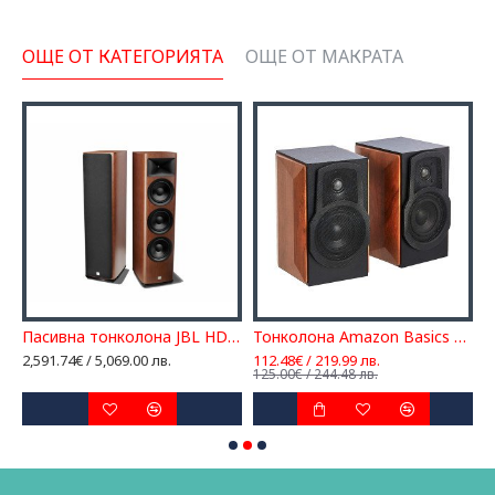
ОЩЕ ОТ КАТЕГОРИЯТА
ОЩЕ ОТ МАКРАТА
онколона JBL HDI3600 BLQ
Пасивна тонколона JBL HDI3800WAL
Тонколона Amazon Basics Speakers - чифт пасивни тонколони
2,591.74€ / 5,069.00 лв.
112.48€ / 219.99 лв.
2
125.00€ / 244.48 лв.
3