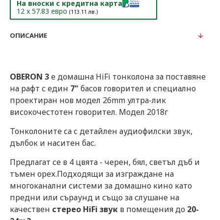
На вноски с кредитна карта
12
x
57.83
евро
(
113.11
лв.)
ОПИСАНИЕ
OBERON 3
е домашна HiFi тонколона за поставяне
на рафт с един
7"
басов говорител и специално
проектиран нов модел 26mm ултра-лик
високочестотен говорител. Модел 2018г
Тонколоните са с детайлен аудиофилски звук,
дълбок и наситен бас.
Предлагат се в 4 цвята - черен, бял, светъл дъб и
тъмен орех.Подходящи за изграждане на
многоканални системи за домашно кино като
предни или съраунд и също за слушане на
качествен
стерео HiFi звук
в помещения до
20-