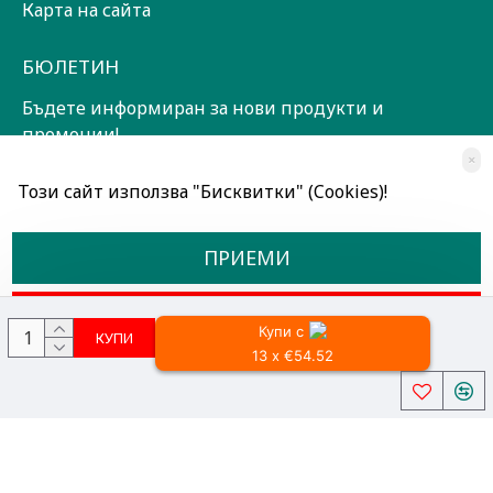
Карта на сайта
БЮЛЕТИН
Бъдете информиран за нови продукти и
промоции!
×
ЗАПИШИ СЕ!
Този сайт използва "Бисквитки" (Cookies)!
Прочетох и съм съгласен с
Общи условия
ПРИЕМИ
ОТКАЖИ
Купи с
КУПИ
13 x €54.52
Всички права запазени © 2024, Радославов Мюзик Център
Разработено от OpenCart Bulgaria