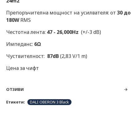
24m2
Препоръчителна мощност на усилвателя: от
30 до
180W
RMS
Честотна лента:
47 - 26,000Hz
(+/-3 dB)
Импеданс:
6Ω
Чуствителност:
87dB
(2,83 V/1 m)
Цена за чифт
ОТЗИВИ
Етикети:
DALI OBERON 3 Black