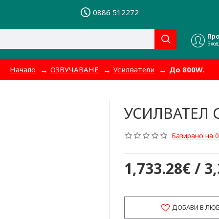
0886 512272
Пр
Вход
Начало
ОЗВУЧАВАНЕ
Усилватели
До 800W.
УСИЛВАТЕЛ 
Базирано на 0
1,733.28€ / 3
ДОБАВИ В ЛЮ