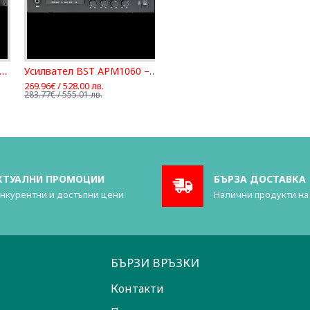
EHRINGER NX1000D
Усилвател BST APM1060 – Компактен PA миксер-усилвател, 60 W, с USB, SD, BLUETOOTH, FM
269.96€ / 528.00 лв.
283.77€ / 555.01 лв.
КТУАЛНИ ПРОМОЦИИ
БЪРЗА ДОСТАВКА
нкурентни и достъпни цени
Налични продукти на
БЪРЗИ ВРЪЗКИ
Контакти