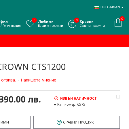
BULGARIAN
0
0
0
офил
Любими
Сравни
 / Регистрация
Вашите продукти
Сравни продукти
CROWN CTS1200
 отзива.
-
Напишете мнение
,390.00 лв.
ИЗВЪН НАЛИЧНОСТ
Кат. номер:
6575
БИМИ
СРАВНИ ПРОДУКТ