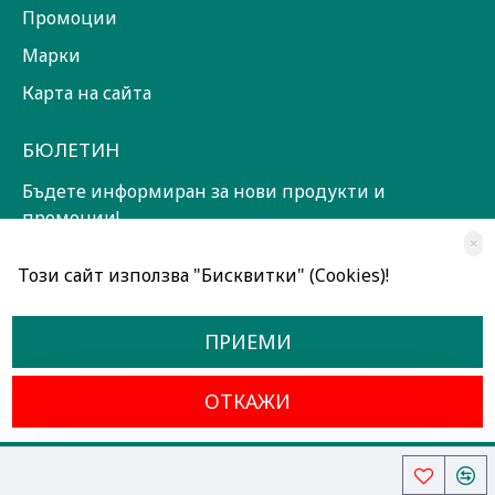
Промоции
Марки
Карта на сайта
БЮЛЕТИН
Бъдете информиран за нови продукти и
промоции!
×
ЗАПИШИ СЕ!
Този сайт използва "Бисквитки" (Cookies)!
Прочетох и съм съгласен с
Общи условия
ПРИЕМИ
ОТКАЖИ
Всички права запазени © 2024, Радославов Мюзик Център
Разработено от OpenCart Bulgaria