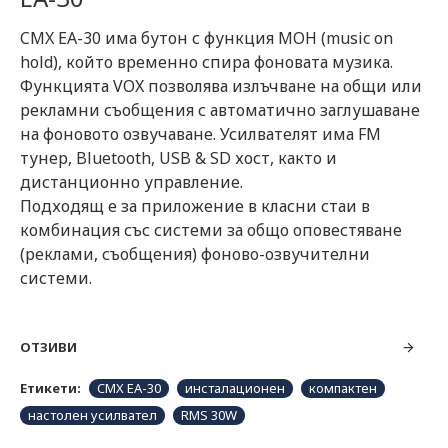
CMX ЕА-30 има бутон с функция MOH (music on
hold), който временно спира фоновата музика.
Функцията VOX позволява излъчване на общи или
рекламни съобщения с автоматично заглушаване
на фоновото озвучаване. Усилвателят има FM
тунер, Bluetooth, USB & SD хост, както и
дистанционно управление.
Подходящ е за приложение в класни стаи в
комбинация със системи за общо оповестяване
(реклами, съобщения) фоново-озвучителни
системи.
ОТЗИВИ
Етикети:
CMX EA-30
инсталационен
компактен
настолен усилвател
RMS 30W