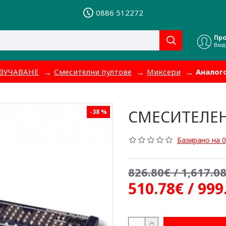
0886 512272
Пр
Вход
ВУЧАВАНЕ
Смесителни пултове
Миксери
Аналог
СМЕСИТЕЛЕН
-38 %
Базирано на 0
826.80€ / 1,617.08
510.78€ / 999