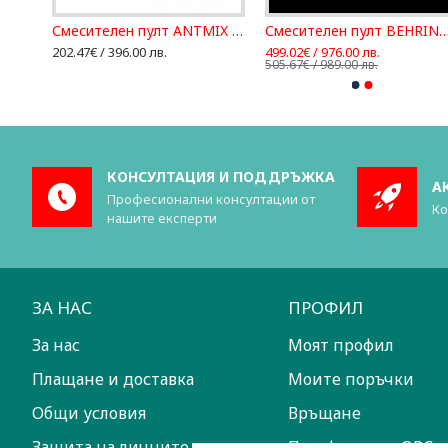
Смесителен пулт ANTMIX 8FX - 8 канална конзола
Смесителен пулт BEHRIN
202.47€ / 396.00 лв.
499.02€ / 976.00 лв.
505.67€ / 989.00 лв.
КОНСУЛТАЦИЯ И ПОДДРЪЖКА
А
Професионални консултации от
Ко
нашите експерти
ЗА НАС
ПРОФИЛ
За нас
Моят профил
Плащане и доставка
Моите поръчки
Общи условия
Връщане
Защита на личните данни
Платформа за ОРС