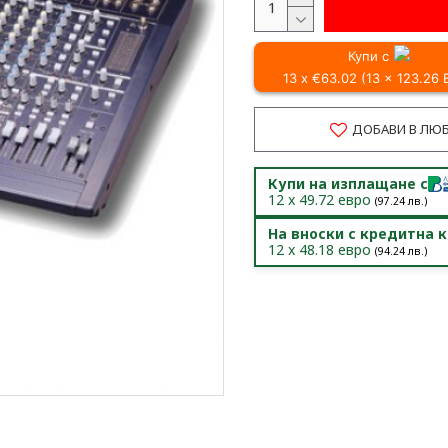
Купи с
13 x €63.02 (13 x 123.26
ДОБАВИ В ЛЮ
Купи на изплащане с
12
x
49.72
евро
(
97.24
лв.)
На вноски с кредитна 
12
x
48.18
евро
(
94.24
лв.)