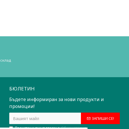
 склад
БЮЛЕТИН
Бъдете информиран за нови продукти и
промоции!
ЗАПИШИ СЕ!
Прочетох и съм съгласен с
Общи условия