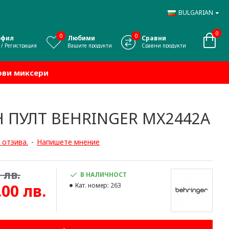
BULGARIAN
0
0
0
офил
Любими
Сравни
 / Регистрация
Вашите продукти
Сравни продукти
ови миксери
 ПУЛТ BEHRINGER MX2442A
 отзива.
-
Напишете мнение
 лв.
В НАЛИЧНОСТ
.00 лв.
Кат. номер:
263