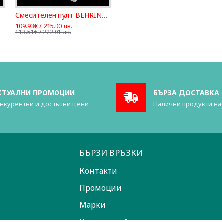
GER SD8
Смесителен пулт BEHRINGER XENYX 802S
109.93€ / 215.00 лв.
113.51€ / 222.01 лв.
КТУАЛНИ ПРОМОЦИИ
БЪРЗА ДОСТАВКА
нкурентни и достъпни цени
Налични продукти на
БЪРЗИ ВРЪЗКИ
Контакти
Промоции
Марки
Карта на сайта