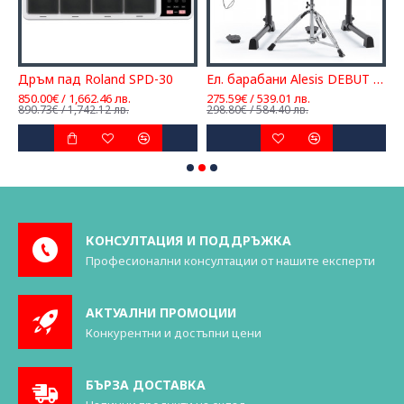
Дръм пад Roland SPD-30
Ел. барабани Alesis DEBUT KIT
850.00€ / 1,662.46 лв.
275.59€ / 539.01 лв.
1
890.73€ / 1,742.12 лв.
298.80€ / 584.40 лв.
2
КОНСУЛТАЦИЯ И ПОДДРЪЖКА
Професионални консултации от нашите експерти
АКТУАЛНИ ПРОМОЦИИ
Конкурентни и достъпни цени
БЪРЗА ДОСТАВКА