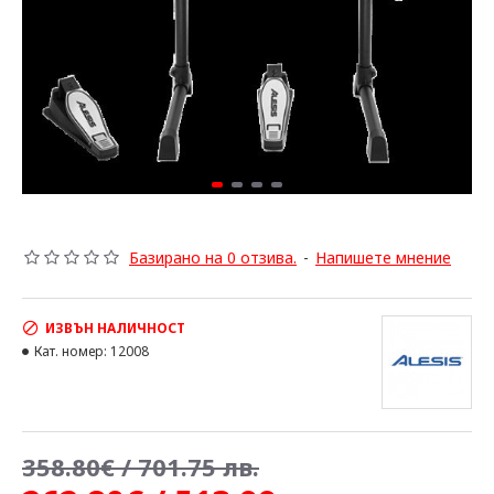
Базирано на 0 отзива.
-
Напишете мнение
ИЗВЪН НАЛИЧНОСТ
Кат. номер:
12008
358.80€ / 701.75 лв.