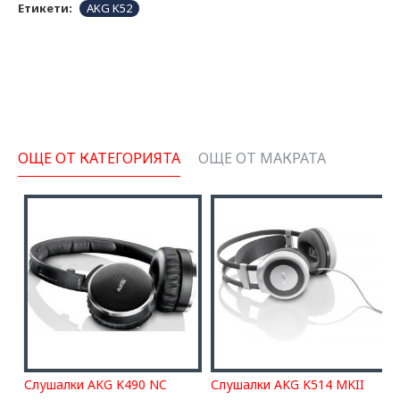
Етикети:
AKG K52
ОЩЕ ОТ КАТЕГОРИЯТА
ОЩЕ ОТ МАКРАТА
Слушалки AKG K490 NC
Слушалки AKG K514 MKII
С