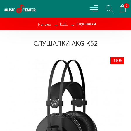
0
HI-FI
Слушалки
Начало
СЛУШАЛКИ AKG K52
-16 %