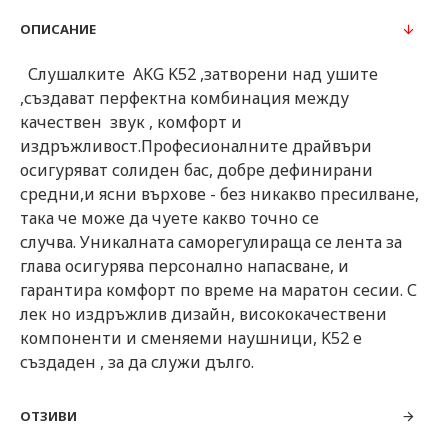
ОПИСАНИЕ
Слушалките AKG K52 ,затворени над ушите
,създават перфектна комбинация между
качествен звук , комфорт и
издръжливост.Професионалните драйвъри
осигуряват солиден бас, добре дефинирани
средни,и ясни върхове - без никакво пресилване,
така че може да чуете какво точно се
случва. Уникалната саморегулираща се лента за
глава осигурява персонално напасване, и
гарантира комфорт по време на маратон сесии. С
лек но издръжлив дизайн, висококачествени
компоненти и сменяеми наушници, K52 е
създаден , за да служи дълго.
ОТЗИВИ