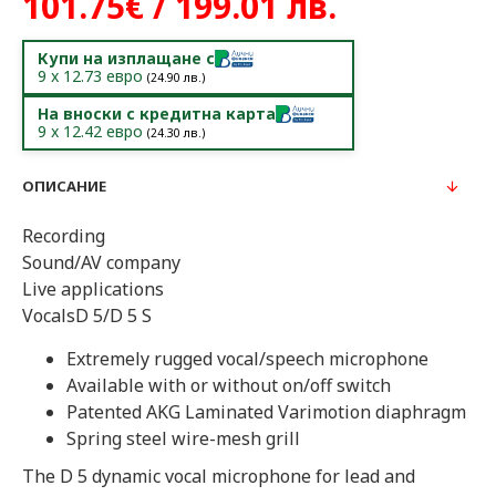
101.75€ / 199.01 лв.
Купи на изплащане с
9
x
12.73
евро
(
24.90
лв.)
На вноски с кредитна карта
9
x
12.42
евро
(
24.30
лв.)
ОПИСАНИЕ
Recording
Sound/AV company
Live applications
Vocals
D 5/D 5 S
Extremely rugged vocal/speech microphone
Available with or without on/off switch
Patented AKG Laminated Varimotion diaphragm
Spring steel wire-mesh grill
The D 5 dynamic vocal microphone for lead and