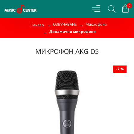
0
ОЗВУЧАВАНЕ
Микрофони
Начало
Динамични микрофони
МИКРОФОН AKG D5
-7 %