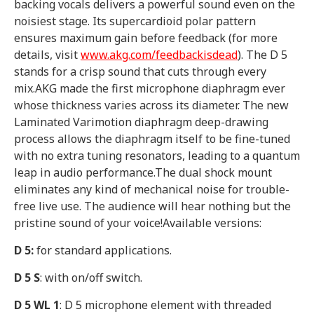
backing vocals delivers a powerful sound even on the
noisiest stage. Its supercardioid polar pattern
ensures maximum gain before feedback (for more
details, visit
www.akg.com/feedbackisdead
). The D 5
stands for a crisp sound that cuts through every
mix.AKG made the first microphone diaphragm ever
whose thickness varies across its diameter. The new
Laminated Varimotion diaphragm deep-drawing
process allows the diaphragm itself to be fine-tuned
with no extra tuning resonators, leading to a quantum
leap in audio performance.The dual shock mount
eliminates any kind of mechanical noise for trouble-
free live use. The audience will hear nothing but the
pristine sound of your voice!Available versions:
D 5:
for standard applications.
D 5 S
: with on/off switch.
D 5 WL 1
: D 5 microphone element with threaded