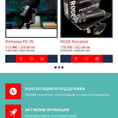
PreSonus PD-70
RODE Procaster
S
112.48€ / 219.99 лв.
170.00€ / 332.49 лв.
9
144.18€ / 281.99 лв.
204.52€ / 400.01 лв.
1
КОНСУЛТАЦИЯ И ПОДДРЪЖКА
Професионални консултации от нашите експерти
АКТУАЛНИ ПРОМОЦИИ
Конкурентни и достъпни цени