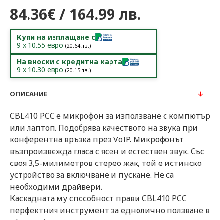
84.36€ / 164.99 лв.
Купи на изплащане с
9
x
10.55
евро
(
20.64
лв.)
На вноски с кредитна карта
9
x
10.30
евро
(
20.15
лв.)
ОПИСАНИЕ
CBL410 PCC е микрофон за използване с компютър
или лаптоп. Подобрява качеството на звука при
конферентна връзка през VoIP. Микрофонът
възпроизвежда гласа с ясен и естествен звук. Със
своя 3,5-милиметров стерео жак, той е истинско
устройство за включване и пускане. Не са
необходими драйвери.
Каскадната му способност прави CBL410 PCC
перфектния инструмент за еднолично ползване в