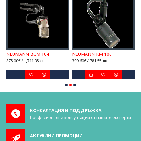
NEUMANN BCM 104
NEUMANN KM 100
N
875.00€ / 1,711.35 лв.
399.60€ / 781.55 лв.
6
КОНСУЛТАЦИЯ И ПОДДРЪЖКА
Професионални консултации от нашите експерти
АКТУАЛНИ ПРОМОЦИИ