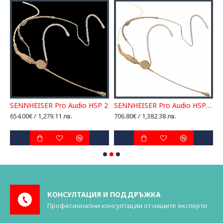
SENNHEISER Pro Audio HSP 2
SENNHEISER Pro Audio HSP 2-3
654.00€ / 1,279.11 лв.
706.80€ / 1,382.38 лв.
5
6
КОНСУЛТАЦИЯ И ПОДДРЪЖКА
Професионални консултации от нашите експерти