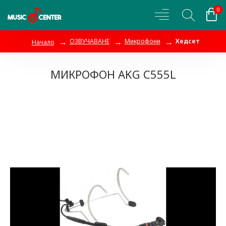
0
ОЗВУЧАВАНЕ
Микрофони
Хедсет
Начало
МИКРОФОН AKG C555L