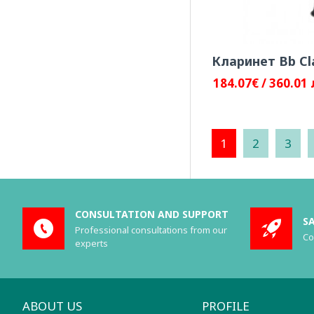
Кларинет Bb Cl
184.07€ / 360.01 
1
2
3
CONSULTATION AND SUPPORT
S
Professional consultations from our
Co
experts
ABOUT US
PROFILE