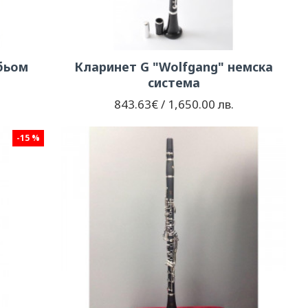
бьом
Кларинет G "Wolfgang" немска
система
.
843.63€ / 1,650.00 лв.
-15 %