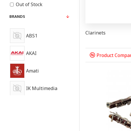
Out of Stock
BRANDS
Clarinets
ABS1
AKAI
Product Compa
Amati
IK Multimedia
RADOSLAVOV
Roy Benson