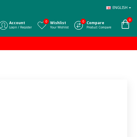
ENGLISH
0
0
0
Account
Wishlist
Compare
Login / Register
Your Wishlist
Product Compare