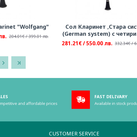
arinet "Wolfgang"
Сол Кларинет ,Стара си
(German system) с четири
лв.
204.01€ / 399.01 лв.
281.21€ / 550.00 лв.
332.34€ / 6
ALES
FAST DELIVARY
mpetitive and affordable prices
Available in stock prod
CUSTOMER SERVICE