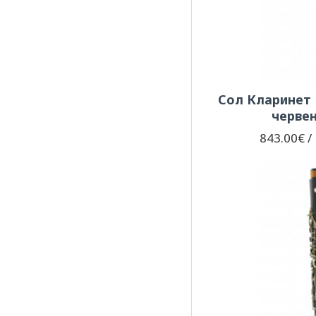
SML PARIS
Stagg
Сол Кларинет 
Wolfgang
черве
843.00€ / 