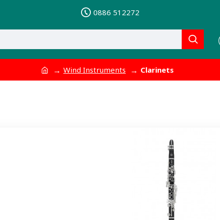
0886 512272
Wind Instruments
Clarinets
S