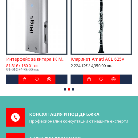
Интерфейс за китара IK Multimedia iRig UA
Кларинет Amati ACL 625V
К
81.81€ / 160.01 лв.
2,224.12€ / 4,350.00 лв.
1
91.01€ / 178.00 лв.
2
КОНСУЛТАЦИЯ И ПОДДРЪЖКА
Професионални консултации от нашите експерти