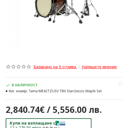
Базирано на 0 отзива.
-
Напишете мнение
В НАЛИЧНОСТ
Кат. номер:
Tama ME42TZUSV TBV Starclassic Maple Set
2,840.74€ / 5,556.00 лв.
Купи на изплащане с
12
x
276.50
евро