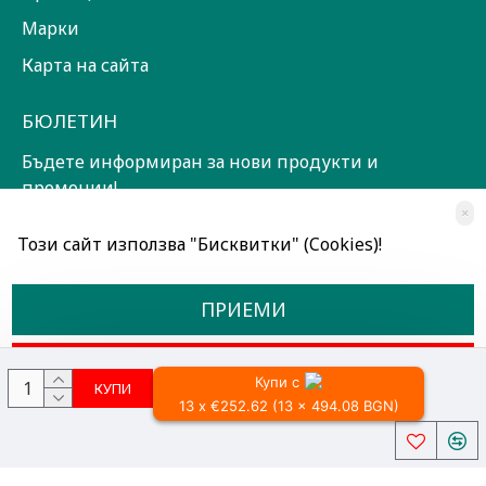
Марки
Карта на сайта
БЮЛЕТИН
Бъдете информиран за нови продукти и
промоции!
×
ЗАПИШИ СЕ!
Този сайт използва "Бисквитки" (Cookies)!
Прочетох и съм съгласен с
Общи условия
ПРИЕМИ
ОТКАЖИ
Купи с
КУПИ
13 x €252.62 (13 x 494.08 BGN)
Всички права запазени © 2024, Радославов Мюзик Център
Разработено от OpenCart Bulgaria