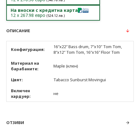
(
540.78
лв.)
На вноски с кредитна карта
12
x
267.98
евро
(
524.12
лв.)
ОПИСАНИЕ
16″x22″ Bass drum, 7″x10″ Tom Tom,
Конфигурация:
8″x12″ Tom Tom, 16″x16″ Floor Tom
Материал на
Maple (клен)
барабаните:
Цвят:
Tabacco Sunburst Movingui
Включен
не
хардуер:
ОТЗИВИ