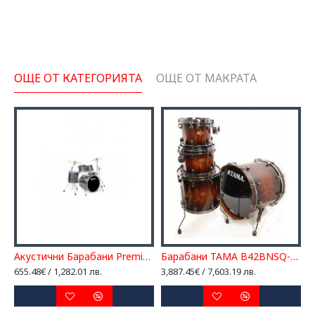
ОЩЕ ОТ КАТЕГОРИЯТА
ОЩЕ ОТ МАКРАТА
E20 комплект със стойки и педал
Акустични Барабани Premier PHS STAGE20 SGW Комплект със стойки и педал
Барабани TAMA B42BNSQ-MOB
Б
655.48€ / 1,282.01 лв.
3,887.45€ / 7,603.19 лв.
2