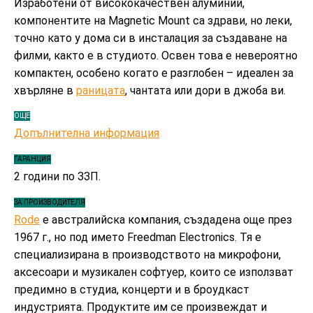
Изработени от висококачествен алуминий,
компонентите на Magnetic Mount са здрави, но леки,
точно като у дома си в инсталация за създаване на
филми, както е в студиото. Освен това е невероятно
компактен, особено когато е разглобен – идеален за
хвърляне в
раницата
, чантата или дори в джоба ви.
ОЩЕ
Допълнителна информация
ГАРАНЦИЯ
2 години по ЗЗП.
ЗА ПРОИЗВОДИТЕЛЯ
Rode
е австралийска компания, създадена още през
1967 г., но под името Freedman Electronics. Тя е
специализирана в производството на микрофони,
аксесоари и музикален софтуер, които се използват
предимно в студиа, концерти и в броудкаст
индустрията. Продуктите им се произвеждат и