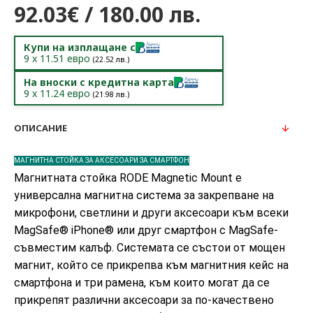
92.03€ / 180.00 лв.
Купи на изплащане с
9
x
11.51
евро
(
22.52
лв.)
На вноски с кредитна карта
9
x
11.24
евро
(
21.98
лв.)
ОПИСАНИЕ
МАГНИТНА СТОЙКА ЗА АКСЕСОАРИ ЗА СМАРТФОН
Магнитната стойка RODE Magnetic Mount е
универсална магнитна система за закрепване на
микрофони, светлини и други аксесоари към всеки
MagSafe® iPhone® или друг смартфон с MagSafe-
съвместим калъф. Системата се състои от мощен
магнит, който се прикрепва към магнитния кейс на
смартфона и три рамена, към които могат да се
прикрепят различни аксесоари за по-качествено