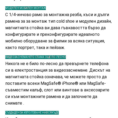
МОДУЛЕН МОБИЛЕН МОНТАЖ
С 1/4-инчово рамо за монтажна резба, къси и дълги
рамена за за монтаж тип cold shoe и модулен дизайн,
магнитната стойка ви дава гъвкавостта бързо да
конфигурирате и преконфигурирате идеалното
мобилно оборудване за филми за всяка ситуация,
както портрет, така и пейзаж.
ВИДЕОЗАСНЕМАНЕТО СТАМА ОЩЕ ПО-ЛЕСНО
Никога не е било по-лесно да превърнете телефона
си в електростанция за видеозаснемане. Дискът на
магнитната стойка означава, че можете просто да
поставите всеки MagSafe® iPhone® или MagSafe-
съвместим калъф, слот или винтове в аксесоарите
си към монтажните рамена и да започнете да
снимате .
СЪЗДАДЕН ЗА ИЗПОЛЗВАНЕ НАВСЯКЪДЕ