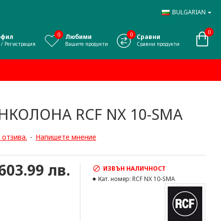
BULGARIAN
0
0
0
офил
Любими
Сравни
 / Регистрация
Вашите продукти
Сравни продукти
НКОЛОНА RCF NX 10-SMA
 отзива.
-
Напишете мнение
,603.99 лв.
ИЗВЪН НАЛИЧНОСТ
Кат. номер:
RCF NX 10-SMA