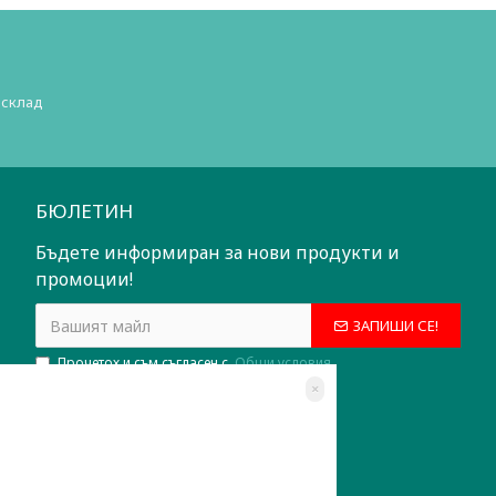
 склад
БЮЛЕТИН
Бъдете информиран за нови продукти и
промоции!
ЗАПИШИ СЕ!
Прочетох и съм съгласен с
Общи условия
×