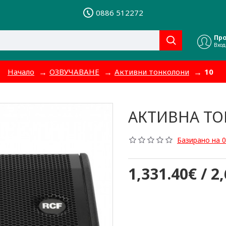
0886 512272
Пр
Вход
Начало
ОЗВУЧАВАНЕ
Активни тонколони
10
АКТИВНА ТО
Базирано на 0
1,331.40€ / 2