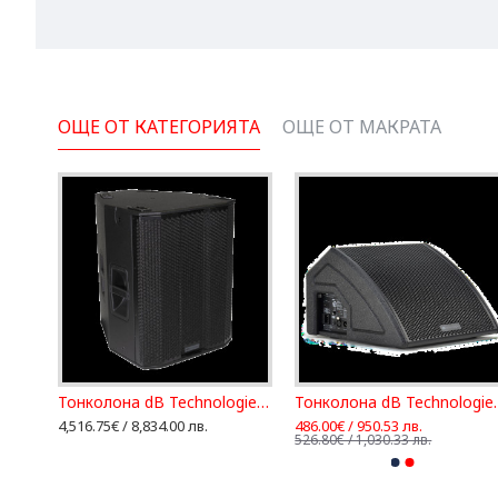
ОЩЕ ОТ КАТЕГОРИЯТА
ОЩЕ ОТ МАКРАТА
Тонколона DB TECHNOLOGIES B-HYPE 10
Тонколона dB Technologies FIFTY TOP
Тонколона dB 
4,516.75€ / 8,834.00 лв.
486.00€ / 950.53 лв.
526.80€ / 1,030.33 лв.