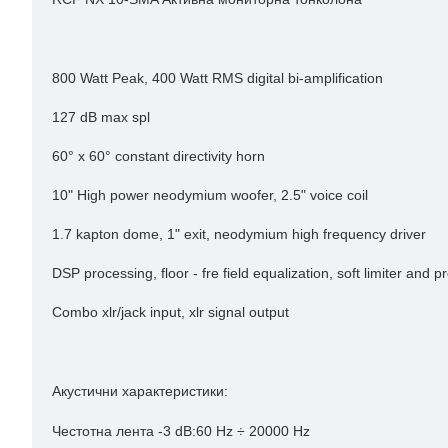
800 Watt Peak, 400 Watt RMS digital bi-amplification
127 dB max spl
60° x 60° constant directivity horn
10" High power neodymium woofer, 2.5" voice coil
1.7 kapton dome, 1" exit, neodymium high frequency driver
DSP processing, floor - fre field equalization, soft limiter and p
Combo xlr/jack input, xlr signal output
Акустични характеристики:
Честотна лента
-3 dB:60 Hz ÷ 20000 Hz