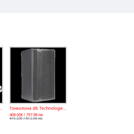
Technologies FLEXSYS FMX 10
Тонколона dB Technologies OPERA 10
408.00€ / 797.98 лв.
415.20€ / 812.06 лв.