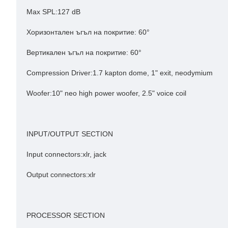
Max SPL:127 dB
Хоризонтален ъгъл на покритие:
60°
Вертикален ъгъл на покритие
:
60°
Compression Driver:1.7 kapton dome, 1" exit, neodymium
Woofer:10" neo high power woofer, 2.5" voice coil
INPUT/OUTPUT SECTION
Input connectors:xlr, jack
Output connectors:xlr
PROCESSOR SECTION