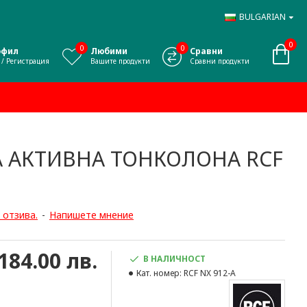
BULGARIAN
0
0
0
офил
Любими
Сравни
 / Регистрация
Вашите продукти
Сравни продукти
 АКТИВНА ТОНКОЛОНА RCF
 отзива.
-
Напишете мнение
,184.00 лв.
В НАЛИЧНОСТ
Кат. номер:
RCF NX 912-A