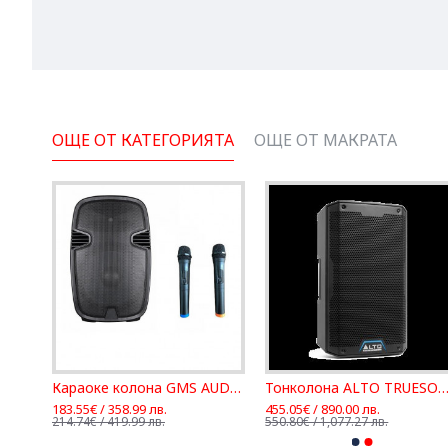
ОЩЕ ОТ КАТЕГОРИЯТА
ОЩЕ ОТ МАКРАТА
Активна двулентова система RCF EVOX J8
Караоке колона GMS AUDIO FPA, Ефект, Вградена батерия, 2 микрофона
Тонколона ALTO TRUESONIC TS
183.55€ / 358.99 лв.
455.05€ / 890.00 лв.
214.74€ / 419.99 лв.
550.80€ / 1,077.27 лв.