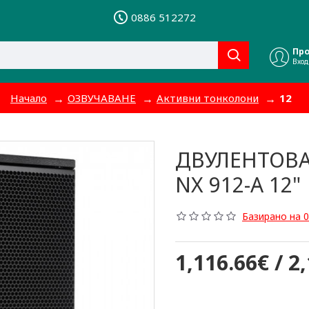
0886 512272
Пр
Вход
Начало
ОЗВУЧАВАНЕ
Активни тонколони
12
ДВУЛЕНТОВА
NX 912-A 12"
Базирано на 0
1,116.66€ / 2