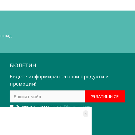
 склад
БЮЛЕТИН
Бъдете информиран за нови продукти и
промоции!
ЗАПИШИ СЕ!
Прочетох и съм съгласен с
Общи условия
×