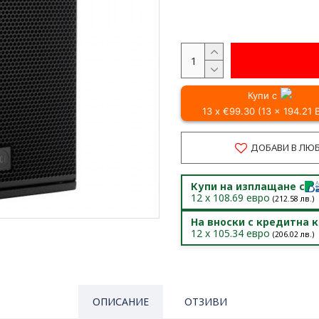
Купи с
13 x €99.30 (13 x 194.21
ДОБАВИ В ЛЮ
Купи на изплащане с
12
x
108.69
евро
(
212.58
лв.)
На вноски с кредитна 
12
x
105.34
евро
(
206.02
лв.)
ОПИСАНИЕ
ОТЗИВИ