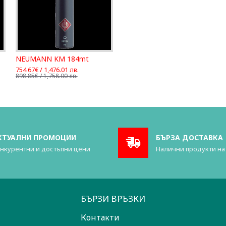
NEUMANN KM 184mt
754.67€ / 1,476.01 лв.
898.85€ / 1,758.00 лв.
КТУАЛНИ ПРОМОЦИИ
БЪРЗА ДОСТАВКА
нкурентни и достъпни цени
Налични продукти на
БЪРЗИ ВРЪЗКИ
Контакти