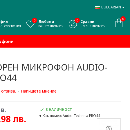
BULGARIAN
0
0
0
офил
Любими
Сравни
 / Регистрация
Вашите продукти
Сравни продукти
офони
ОРЕН МИКРОФОН AUDIO-
RO44
 отзива.
-
Напишете мнение
в.
В НАЛИЧНОСТ
.98 лв.
Кат. номер:
Audio-Technica PRO44