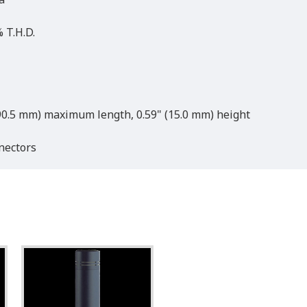
 T.H.D.
90.5 mm) maximum length, 0.59" (15.0 mm) height
nectors