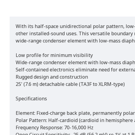
With its half-space unidirectional polar pattern, low
other installed-sound uses. This versatile boundary
wide-range condenser element with low-mass diaph
Low profile for minimum visibility
Wide-range condenser element with low-mass diaph
Self-contained electronics eliminate need for exter
Rugged design and construction
25' (7.6 m) detachable cable (TA3F to XLRM-type)
Specifications
Element: Fixed-charge back plate, permanently pola
Polar Pattern: Half-cardioid (cardioid in hemispher
Frequency Response: 70-16,000 Hz
Open Circuit Sensitivity: -25 dB (56.2 mV) re 1V at 1 P