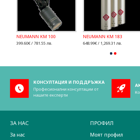
NEUMANN KM 100
NEUMANN KM 183
399.60€ / 781.55 лв.
648.99€ / 1,269.31 лв.
КОНСУЛТАЦИЯ И ПОДДРЪЖКА
А
Професионални консултации от
Ко
нашите експерти
ЗА НАС
ПРОФИЛ
За нас
Моят профил