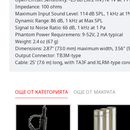
Impedance: 100 ohms
Maximum Input Sound Level: 114 dB SPL, 1 kHz at 1%
Dynamic Range: 86 dB, 1 kHz at Max SPL
Signal to Noise Ratio: 66 dB, 1 kHz at 1 Pa
Phantom Power Requiremens: 9-52V, 2 mA typical
Weight: 2.4 oz (67 g)
Dimensions: 2.87" (73.0 mm) maximum width, 3.56" (
Output Connector: TB3M-type
Cable: 25' (7.6 m) long, with TA3F and XLRM-type con
ОЩЕ ОТ КАТЕГОРИЯТА
ОЩЕ ОТ МАКРАТА