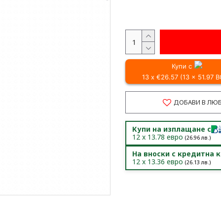
Купи с
13 x €26.57 (13 x 51.97 
ДОБАВИ В ЛЮ
Купи на изплащане с
12
x
13.78
евро
(
26.96
лв.)
На вноски с кредитна 
12
x
13.36
евро
(
26.13
лв.)