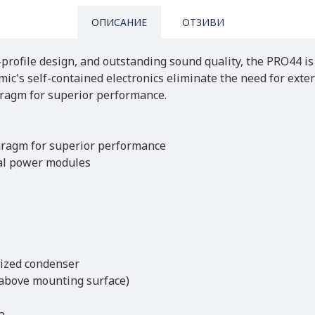
ОПИСАНИЕ
ОТЗИВИ
-profile design, and outstanding sound quality, the PRO44 is
 mic's self-contained electronics eliminate the need for ex
ragm for superior performance.
ragm for superior performance
nal power modules
rized condenser
e above mounting surface)
a