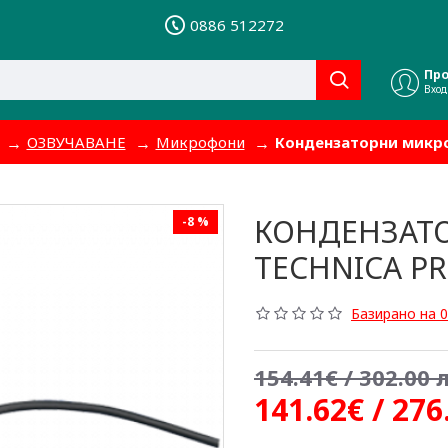
0886 512272
Пр
Вход
ОЗВУЧАВАНЕ
Микрофони
Кондензаторни микр
КОНДЕНЗАТ
-8 %
TECHNICA P
Базирано на 0
154.41€ / 302.00 л
141.62€ / 276