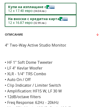
Купи на изплащане с
12
x
17.40
евро
(
34.04
лв.)
На вноски с кредитна карта
12
x
16.87
евро
(
32.99
лв.)
ОПИСАНИЕ
4" Two-Way Active Studio Monitor.
• HF 1" Soft Dome Tweeter
• LF 4" Kevlar Woofer
• XLR - 1/4" TRS Combo
• Auto On / Off
• Clip Indicator / Limiter Switch
• Amplification: HF15 W, LF 30 W
• 12dB/octave filters
• Freq Response: 62Hz - 20kHz