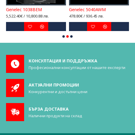
Genelec 1038BEM
Genelec 5040AWM
G
5,522.40€ / 10,800.88 лв.
478.80€ / 936.45 лв.
2
КОНСУЛТАЦИЯ И ПОДДРЪЖКА
Професионални консултации от нашите експерти
АКТУАЛНИ ПРОМОЦИИ
Конкурентни и достъпни цени
БЪРЗА ДОСТАВКА
Налични продукти на склад