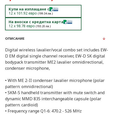
Купи на изплащане с
12
x
101.92
евро
(
199.34
лв.)
На вноски с кредитна карта
12
x
98.78
евро
(
193.20
лв.)
ОПИСАНИЕ
Digital wireless lavalier/vocal combo set includes EW-
D EM digital single channel receiver, EW-D SK digital
bodypack transmitter ME2 lavalier omnidirectional,
condenser microphone,
• With ME 2-II condenser lavalier microphone (polar
pattern: omnidirectional)
• SKM-S handheld transmitter with mute switch and
dynamic MMD 835 interchangeable capsule (polar
pattern: cardioid)
• Frequency range Q1-6: 470.2 - 526 MHz