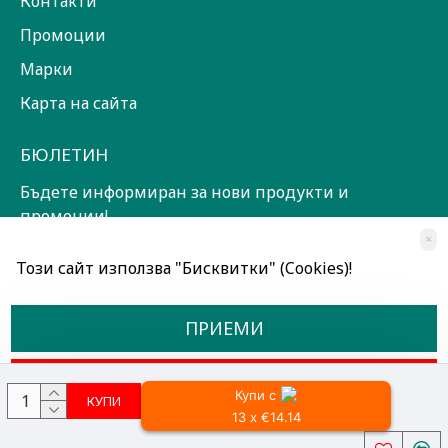
Контакти
Промоции
Марки
Карта на сайта
БЮЛЕТИН
Бъдете информиран за нови продукти и
промоции!
×
ЗАПИШИ СЕ!
Този сайт използва "Бисквитки" (Cookies)!
Прочетох и съм съгласен с
Общи условия
ПРИЕМИ
ОТКАЖИ
Купи с
КУПИ
13 x €14.14
Всички права запазени © 2024, Радославов Мюзик Център