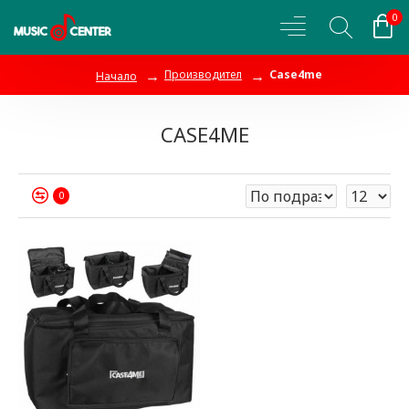
0
Производител
Case4me
Начало
CASE4ME
0